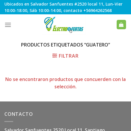
Skip
Ubicados en Salvador Sanfuentes #2520 local 11, Lun-Vier
to
10:00-18:00, Sáb 10:00-14:00, contacto +56964262568
content
PRODUCTOS ETIQUETADOS “GUATERO”
FILTRAR
No se encontraron productos que concuerden con la
selección.
CONTACTO
Salvador Sanfuentes 2520 Local 11, Santiago