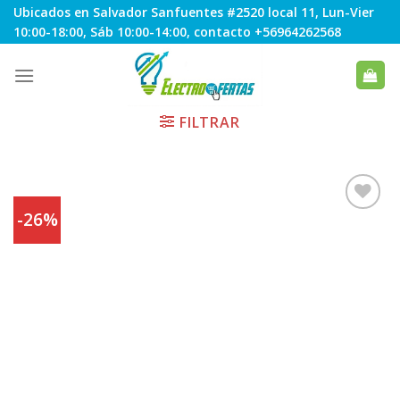
Skip
Ubicados en Salvador Sanfuentes #2520 local 11, Lun-Vier
to
10:00-18:00, Sáb 10:00-14:00, contacto +56964262568
content
FILTRAR
-26%
Agregar
a
Favoritos