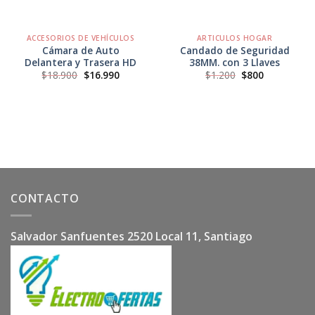
ACCESORIOS DE VEHÍCULOS
ARTICULOS HOGAR
Cámara de Auto
Candado de Seguridad
Delantera y Trasera HD
38MM. con 3 Llaves
El
El
El
El
$
18.900
$
16.990
$
1.200
$
800
precio
precio
precio
precio
original
actual
original
actual
era:
es:
era:
es:
$18.900.
$16.990.
$1.200.
$800.
CONTACTO
Salvador Sanfuentes 2520 Local 11, Santiago