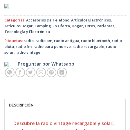
original
actual
era:
es:
$18.990.
$13.990.
Categorías:
Accesorios De Teléfono
,
Artículos Electrónicos
,
Articulos Hogar
,
Camping
,
En Oferta
,
Hogar
,
Otros
,
Parlantes
,
Tecnología y Electrónica
Etiquetas:
radio
,
radio am
,
radio antigua
,
radio bluetooth
,
radio
blutu
,
radio fm
,
radio para pendrive
,
radio recargable
,
radio
solar
,
radio vintage
Preguntar por Whatsapp
DESCRIPCIÓN
Descubre la radio vintage recargable y solar,