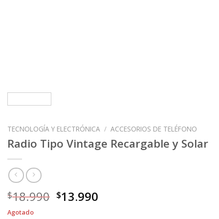
TECNOLOGÍA Y ELECTRÓNICA
/
ACCESORIOS DE TELÉFONO
Radio Tipo Vintage Recargable y Solar
El
El
18.990
13.990
$
$
precio
precio
Agotado