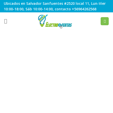
Skip
Ubicados en Salvador Sanfuentes #2520 local 11, Lun-Vier
to
10:00-18:00, Sáb 10:00-14:00, contacto +56964262568
content