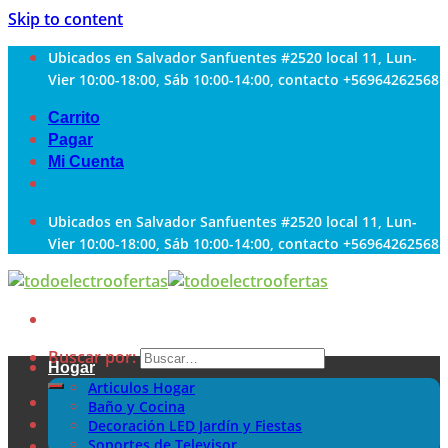
Skip to content
Ubicados en Salvador Sanfuentes #2520 local 11, Lun-
Vier 10:00-18:00, Sáb 10:00-14:00, contacto +56964262568
Carrito
Pagar
Mi Cuenta
Ubicados en Salvador Sanfuentes #2520 local 11, Lun-
Vier 10:00-18:00, Sáb 10:00-14:00, contacto +56964262568
Buscar por:
Hogar
Articulos Hogar
Baño y Cocina
Decoración LED Jardín y Fiestas
Soportes de Televisor