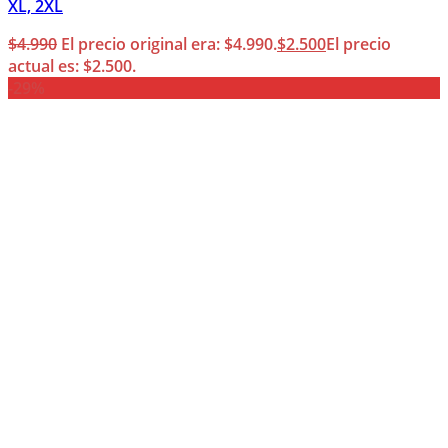
XL, 2XL
$
4.990
El precio original era: $4.990.
$
2.500
El precio
actual es: $2.500.
-29%