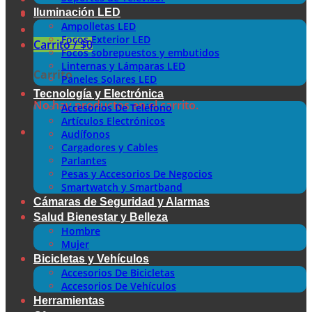
Iluminación LED
Ampolletas LED
Focos Exterior LED
Carrito /
$
0
Focos sobrepuestos y embutidos
Linternas y Lámparas LED
Carrito
Paneles Solares LED
Tecnología y Electrónica
No hay productos en el carrito.
Accesorios De Teléfono
Artículos Electrónicos
Audífonos
Cargadores y Cables
Parlantes
Pesas y Accesorios De Negocios
Smartwatch y Smartband
Cámaras de Seguridad y Alarmas
Salud Bienestar y Belleza
Hombre
Mujer
Bicicletas y Vehículos
Accesorios De Bicicletas
Accesorios De Vehículos
Herramientas