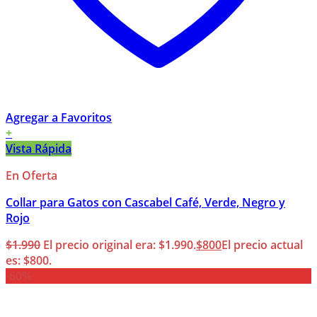
Agregar a Favoritos
+
Vista Rápida
En Oferta
Collar para Gatos con Cascabel Café, Verde, Negro y
Rojo
$
1.990
El precio original era: $1.990.
$
800
El precio actual
es: $800.
-60%