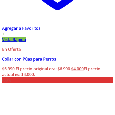
Agregar a Favoritos
+
Vista Rápida
En Oferta
Collar con Púas para Perros
$
6.990
El precio original era: $6.990.
$
4.000
El precio
actual es: $4.000.
-60%