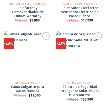
ARTÍCULOS ELECTRÓNICOS
ACCESORIOS DE TELÉFONO
Calefactor y
Calentador Calefactor
Termoventilador de
Ventilador Eléctrico de
2.000W. Warmthy
Pared Blanco
El
El
El
El
$
12.990
$
9.990
$
24.990
$
17.990
precio
precio
precio
precio
original
actual
original
actual
era:
es:
era:
es:
$12.990.
$9.990.
$24.990.
$17.990.
-28%
-23%
Agregar
Agregar
a
a
Favoritos
Favoritos
ARTICULOS HOGAR
ARTICULOS HOGAR
Cama Colgante para
Cámara de Seguridad
Gatos Hamaca
Inteligente Solar MCASA
PTZ V380 Pro
El
El
$
15.990
$
11.500
precio
precio
El
El
$
43.990
$
33.900
original
actual
precio
precio
era:
es:
original
actual