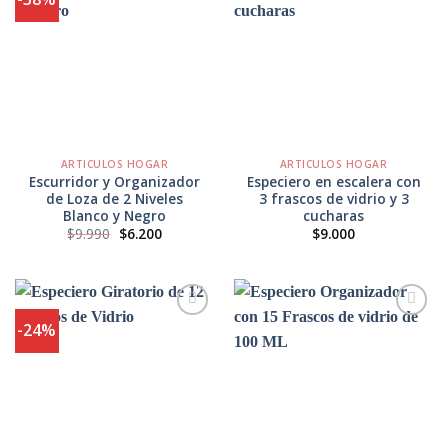
Agregar
Agregar
a
a
Favoritos
Favoritos
ARTICULOS HOGAR
ARTICULOS HOGAR
Escurridor y Organizador
Especiero en escalera con
de Loza de 2 Niveles
3 frascos de vidrio y 3
Blanco y Negro
cucharas
El
El
$
9.990
$
6.200
$
9.000
precio
precio
original
actual
era:
es:
$9.990.
$6.200.
-24%
Agregar
Agregar
a
a
Favoritos
Favoritos