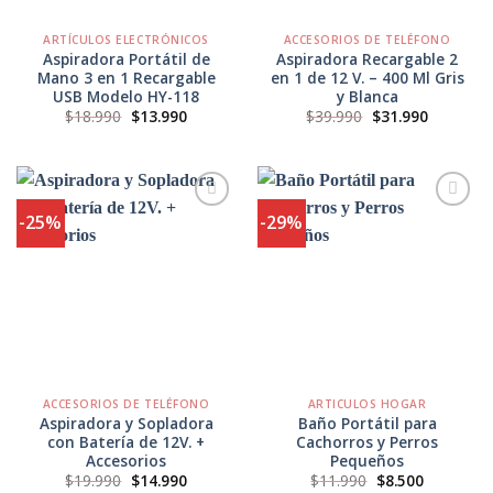
ARTÍCULOS ELECTRÓNICOS
ACCESORIOS DE TELÉFONO
Aspiradora Portátil de
Aspiradora Recargable 2
Mano 3 en 1 Recargable
en 1 de 12 V. – 400 Ml Gris
USB Modelo HY-118
y Blanca
El
El
El
El
$
18.990
$
13.990
$
39.990
$
31.990
precio
precio
precio
precio
original
actual
original
actual
era:
es:
era:
es:
$18.990.
$13.990.
$39.990.
$31.990.
-25%
-29%
Agregar
Agregar
a
a
Favoritos
Favoritos
ACCESORIOS DE TELÉFONO
ARTICULOS HOGAR
Aspiradora y Sopladora
Baño Portátil para
con Batería de 12V. +
Cachorros y Perros
Accesorios
Pequeños
El
El
El
El
$
19.990
$
14.990
$
11.990
$
8.500