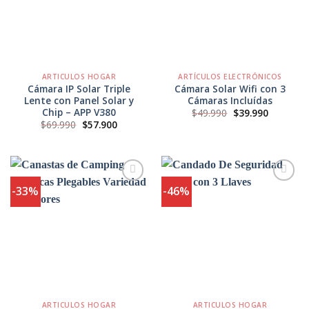
Favoritos
Favoritos
ARTICULOS HOGAR
ARTÍCULOS ELECTRÓNICOS
Cámara IP Solar Triple
Cámara Solar Wifi con 3
Lente con Panel Solar y
Cámaras Incluídas
Chip – APP V380
El
El
$
49.990
$
39.990
precio
precio
El
El
$
69.990
$
57.900
original
actual
precio
precio
era:
es:
original
actual
$49.990.
$39.990.
era:
es:
$69.990.
$57.900.
-33%
-46%
Agregar
Agregar
a
a
Favoritos
Favoritos
ARTICULOS HOGAR
ARTICULOS HOGAR