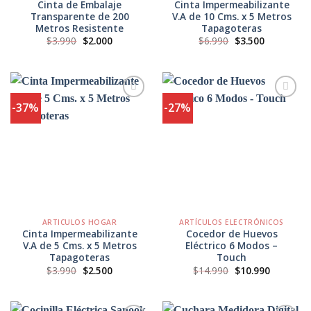
Cinta de Embalaje
Cinta Impermeabilizante
Transparente de 200
V.A de 10 Cms. x 5 Metros
Metros Resistente
Tapagoteras
El
El
El
El
$
3.990
$
2.000
$
6.990
$
3.500
precio
precio
precio
precio
original
actual
original
actual
era:
es:
era:
es:
$3.990.
$2.000.
$6.990.
$3.500.
-37%
-27%
Agregar
Agregar
a
a
Favoritos
Favoritos
ARTICULOS HOGAR
ARTÍCULOS ELECTRÓNICOS
Cinta Impermeabilizante
Cocedor de Huevos
V.A de 5 Cms. x 5 Metros
Eléctrico 6 Modos –
Tapagoteras
Touch
El
El
El
El
$
3.990
$
2.500
$
14.990
$
10.990
precio
precio
precio
precio
original
actual
original
actual
era:
es:
era:
es:
$3.990.
$2.500.
$14.990.
$10.990.