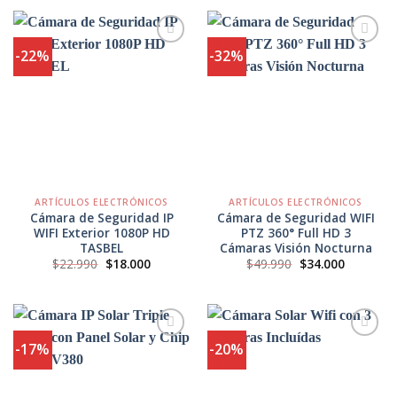
$15.990.
$11.500.
era:
es:
$43.990.
$33.900.
-22%
-32%
Agregar
Agregar
a
a
Favoritos
Favoritos
ARTÍCULOS ELECTRÓNICOS
ARTÍCULOS ELECTRÓNICOS
Cámara de Seguridad IP
Cámara de Seguridad WIFI
WIFI Exterior 1080P HD
PTZ 360° Full HD 3
TASBEL
Cámaras Visión Nocturna
El
El
El
El
$
22.990
$
18.000
$
49.990
$
34.000
precio
precio
precio
precio
original
actual
original
actual
era:
es:
era:
es:
$22.990.
$18.000.
$49.990.
$34.000.
-17%
-20%
Agregar
Agregar
a
a