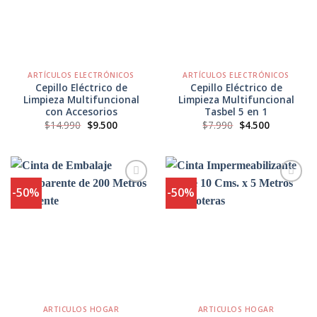
Favoritos
Favoritos
ARTÍCULOS ELECTRÓNICOS
ARTÍCULOS ELECTRÓNICOS
Cepillo Eléctrico de
Cepillo Eléctrico de
Limpieza Multifuncional
Limpieza Multifuncional
con Accesorios
Tasbel 5 en 1
El
El
El
El
$
14.990
$
9.500
$
7.990
$
4.500
precio
precio
precio
precio
original
actual
original
actual
era:
es:
era:
es:
$14.990.
$9.500.
$7.990.
$4.500.
-50%
-50%
Agregar
Agregar
a
a
Favoritos
Favoritos
ARTICULOS HOGAR
ARTICULOS HOGAR