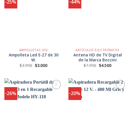
-25%
-44%
Agregar
Agregar
a
a
Favoritos
Favoritos
AMPOLLETAS LED
ARTÍCULOS ELECTRÓNICOS
Ampolleta Led E-27 de 30
Antena HD de TV Digital
W.
de la Marca Boccini
El
El
El
El
$
3.990
$
3.000
$
7.990
$
4.500
precio
precio
precio
precio
original
actual
original
actual
era:
es:
era:
es:
$3.990.
$3.000.
$7.990.
$4.500.
-26%
-20%
Agregar
Agregar
a
a
Favoritos
Favoritos