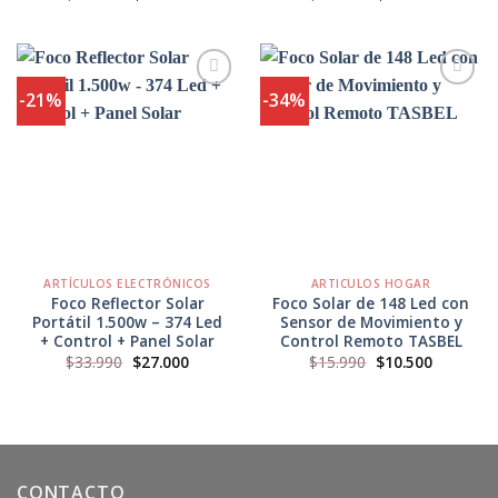
precio
precio
precio
precio
original
actual
original
actual
era:
es:
era:
es:
$29.990.
$22.990.
$39.990.
$32.990.
-21%
-34%
Agregar
Agregar
a
a
Favoritos
Favoritos
ARTÍCULOS ELECTRÓNICOS
ARTICULOS HOGAR
Foco Reflector Solar
Foco Solar de 148 Led con
Portátil 1.500w – 374 Led
Sensor de Movimiento y
+ Control + Panel Solar
Control Remoto TASBEL
El
El
El
El
$
33.990
$
27.000
$
15.990
$
10.500
precio
precio
precio
precio
original
actual
original
actual
era:
es:
era:
es:
$33.990.
$27.000.
$15.990.
$10.500.
CONTACTO