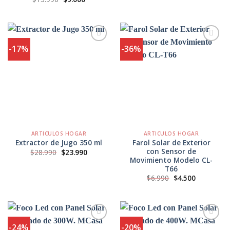
original
actual
precio
precio
era:
es:
original
actual
$25.990.
$21.900.
era:
es:
$13.990.
$9.000.
-17%
-36%
Agregar
Agregar
a
a
Favoritos
Favoritos
ARTICULOS HOGAR
ARTICULOS HOGAR
Farol Solar de Exterior
Extractor de Jugo 350 ml
con Sensor de
El
El
$
28.990
$
23.990
precio
precio
Movimiento Modelo CL-
original
actual
T66
era:
es:
El
El
$
6.990
$
4.500
$28.990.
$23.990.
precio
precio
original
actual
era:
es:
$6.990.
$4.500.
-24%
-20%