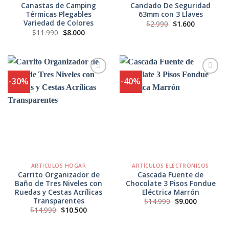
Canastas de Camping
Candado De Seguridad
Térmicas Plegables
63mm con 3 Llaves
Variedad de Colores
El
El
$
2.990
$
1.600
precio
precio
El
El
$
11.990
$
8.000
original
actual
precio
precio
era:
es:
original
actual
$2.990.
$1.600.
era:
es:
$11.990.
$8.000.
-30%
-40%
Agregar
Agregar
a
a
Favoritos
Favoritos
ARTICULOS HOGAR
ARTÍCULOS ELECTRÓNICOS
Carrito Organizador de
Cascada Fuente de
Baño de Tres Niveles con
Chocolate 3 Pisos Fondue
Ruedas y Cestas Acrílicas
Eléctrica Marrón
Transparentes
El
El
$
14.990
$
9.000
precio
precio
El
El
$
14.990
$
10.500
original
actual
precio
precio
era:
es:
original
actual
$14.990.
$9.000.