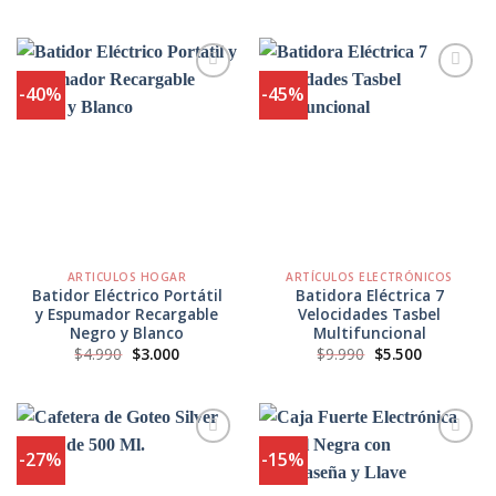
precio
precio
precio
precio
original
actual
original
actual
era:
es:
era:
es:
$19.990.
$14.990.
$11.990.
$8.500.
-40%
-45%
Agregar
Agregar
a
a
Favoritos
Favoritos
ARTICULOS HOGAR
ARTÍCULOS ELECTRÓNICOS
Batidor Eléctrico Portátil
Batidora Eléctrica 7
y Espumador Recargable
Velocidades Tasbel
Negro y Blanco
Multifuncional
El
El
El
El
$
4.990
$
3.000
$
9.990
$
5.500
precio
precio
precio
precio
original
actual
original
actual
era:
es:
era:
es:
$4.990.
$3.000.
$9.990.
$5.500.
-27%
-15%