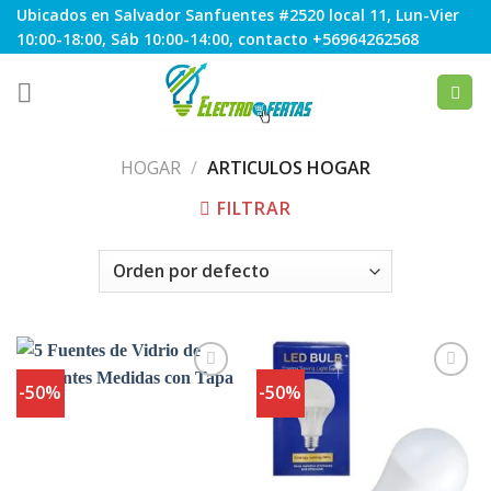
Skip
Ubicados en Salvador Sanfuentes #2520 local 11, Lun-Vier
to
10:00-18:00, Sáb 10:00-14:00, contacto +56964262568
content
HOGAR
/
ARTICULOS HOGAR
FILTRAR
-50%
-50%
Agregar
Agregar
a
a
Favoritos
Favoritos