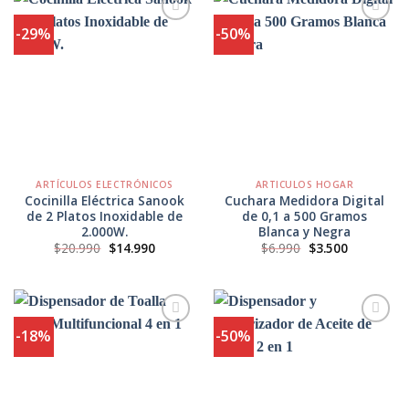
-29%
-50%
Agregar
Agregar
a
a
Favoritos
Favoritos
ARTÍCULOS ELECTRÓNICOS
ARTICULOS HOGAR
Cocinilla Eléctrica Sanook
Cuchara Medidora Digital
de 2 Platos Inoxidable de
de 0,1 a 500 Gramos
2.000W.
Blanca y Negra
El
El
El
El
$
20.990
$
14.990
$
6.990
$
3.500
precio
precio
precio
precio
original
actual
original
actual
era:
es:
era:
es:
$20.990.
$14.990.
$6.990.
$3.500.
-18%
-50%
Agregar
Agregar
a
a
Favoritos
Favoritos