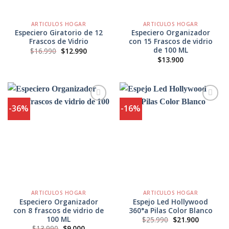
ARTICULOS HOGAR
ARTICULOS HOGAR
Especiero Giratorio de 12
Especiero Organizador
Frascos de Vidrio
con 15 Frascos de vidrio
de 100 ML
El
El
$
16.990
$
12.990
precio
precio
$
13.900
original
actual
era:
es:
$16.990.
$12.990.
-36%
-16%
Agregar
Agregar
a
a
Favoritos
Favoritos
ARTICULOS HOGAR
ARTICULOS HOGAR
Especiero Organizador
Espejo Led Hollywood
con 8 frascos de vidrio de
360°a Pilas Color Blanco
100 ML
El
El
$
25.990
$
21.900
precio
precio
El
El
$
13.990
$
9.000