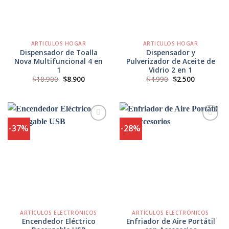
ARTICULOS HOGAR
ARTICULOS HOGAR
Dispensador de Toalla
Dispensador y
Nova Multifuncional 4 en
Pulverizador de Aceite de
1
Vidrio 2 en 1
El
El
El
El
$
10.900
$
8.900
$
4.990
$
2.500
precio
precio
precio
precio
original
actual
original
actual
era:
es:
era:
es:
$10.900.
$8.900.
$4.990.
$2.500.
-37%
-28%
Agregar
Agregar
a
a
Favoritos
Favoritos
ARTÍCULOS ELECTRÓNICOS
ARTÍCULOS ELECTRÓNICOS
Encendedor Eléctrico
Enfriador de Aire Portátil