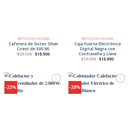
Agregar
Agregar
a
a
Favoritos
Favoritos
ARTICULOS HOGAR
ARTICULOS HOGAR
Cafetera de Goteo Silver
Caja Fuerte Electrónica
Criest de 500 Ml.
Digital Negra con
Contraseña y Llave
El
El
$
25.990
$
18.900
precio
precio
El
El
$
19.990
$
16.990
original
actual
precio
precio
era:
es:
original
actual
$25.990.
$18.900.
era:
es:
$19.990.
$16.990.
-23%
-28%
Agregar
Agregar
a
a
Favoritos
Favoritos