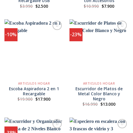
Recargable USB
con Accesorios
El
El
El
El
$
3.990
$
2.500
$
10.990
$
7.900
precio
precio
precio
precio
original
actual
original
actual
era:
es:
era:
es:
$3.990.
$2.500.
$10.990.
$7.900.
-10%
-23%
Agregar
Agregar
a
a
Favoritos
Favoritos
ARTICULOS HOGAR
ARTICULOS HOGAR
Escoba Aspiradora 2 en 1
Escurridor de Platos de
Recargable
Metal Color Blanco y
Negro
El
El
$
19.900
$
17.900
precio
precio
El
El
$
16.990
$
13.000
original
actual
precio
precio
era:
es:
original
actual
$19.900.
$17.900.
era:
es:
$16.990.
$13.000.
-38%