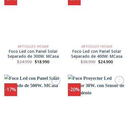
Agregar
Agregar
a
a
Favoritos
Favoritos
ARTICULOS HOGAR
ARTICULOS HOGAR
Foco Led con Panel Solar
Foco Led con Panel Solar
Separado de 300W. MCasa
Separado de 400W. MCasa
El
El
El
El
$
24.990
$
18.990
$
30.990
$
24.900
precio
precio
precio
precio
original
actual
original
actual
era:
es:
era:
es:
$24.990.
$18.990.
$30.990.
$24.900.
-17%
-20%
Agregar
Agregar
a
a
Favoritos
Favoritos