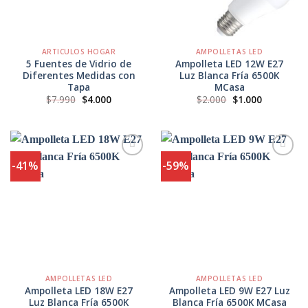
ARTICULOS HOGAR
AMPOLLETAS LED
5 Fuentes de Vidrio de
Ampolleta LED 12W E27
Diferentes Medidas con
Luz Blanca Fría 6500K
Tapa
MCasa
El
El
El
El
$
7.990
$
4.000
$
2.000
$
1.000
precio
precio
precio
precio
original
actual
original
actual
era:
es:
era:
es:
$7.990.
$4.000.
$2.000.
$1.000.
-41%
-59%
Agregar
Agregar
a
a
Favoritos
Favoritos
AMPOLLETAS LED
AMPOLLETAS LED
Ampolleta LED 18W E27
Ampolleta LED 9W E27 Luz
Luz Blanca Fría 6500K
Blanca Fría 6500K MCasa