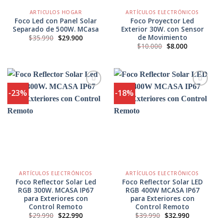
ARTICULOS HOGAR
ARTÍCULOS ELECTRÓNICOS
Foco Led con Panel Solar
Foco Proyector Led
Separado de 500W. MCasa
Exterior 30W. con Sensor
de Movimiento
El
El
$
35.990
$
29.900
precio
precio
El
El
$
10.000
$
8.000
original
actual
precio
precio
era:
es:
original
actual
$35.990.
$29.900.
era:
es:
$10.000.
$8.000.
-23%
-18%
Agregar
Agregar
a
a
Favoritos
Favoritos
ARTÍCULOS ELECTRÓNICOS
ARTÍCULOS ELECTRÓNICOS
Foco Reflector Solar Led
Foco Reflector Solar LED
RGB 300W. MCASA IP67
RGB 400W MCASA IP67
para Exteriores con
para Exteriores con
Control Remoto
Control Remoto
El
El
El
El
$
29.990
$
22.990
$
39.990
$
32.990