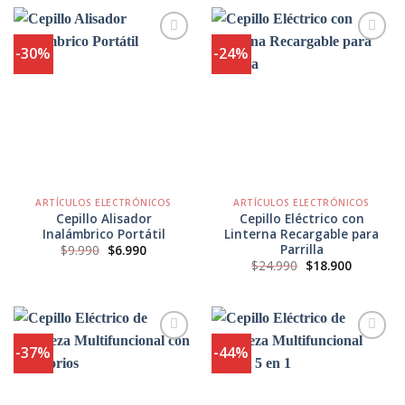
era:
es:
$14.990.
$10.500.
-30%
-24%
Agregar
Agregar
a
a
Favoritos
Favoritos
ARTÍCULOS ELECTRÓNICOS
ARTÍCULOS ELECTRÓNICOS
Cepillo Alisador
Cepillo Eléctrico con
Inalámbrico Portátil
Linterna Recargable para
Parrilla
El
El
$
9.990
$
6.990
precio
precio
El
El
$
24.990
$
18.900
original
actual
precio
precio
era:
es:
original
actual
$9.990.
$6.990.
era:
es:
$24.990.
$18.900.
-37%
-44%
Agregar
Agregar
a
a