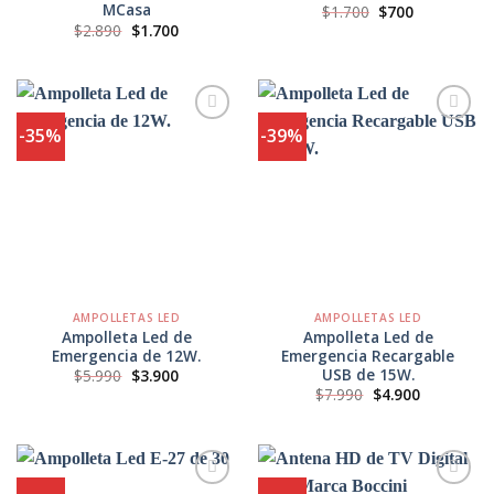
MCasa
El
El
$
1.700
$
700
precio
precio
El
El
$
2.890
$
1.700
original
actual
precio
precio
era:
es:
original
actual
$1.700.
$700.
era:
es:
$2.890.
$1.700.
-35%
-39%
Agregar
Agregar
a
a
Favoritos
Favoritos
AMPOLLETAS LED
AMPOLLETAS LED
Ampolleta Led de
Ampolleta Led de
Emergencia de 12W.
Emergencia Recargable
USB de 15W.
El
El
$
5.990
$
3.900
precio
precio
El
El
$
7.990
$
4.900
original
actual
precio
precio
era:
es:
original
actual
$5.990.
$3.900.
era:
es:
$7.990.
$4.900.