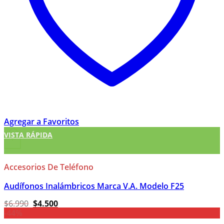
Agregar a Favoritos
VISTA RÁPIDA
+
Accesorios De Teléfono
Audífonos Inalámbricos Marca V.A. Modelo F25
El
El
$
6.990
$
4.500
precio
precio
-44%
original
actual