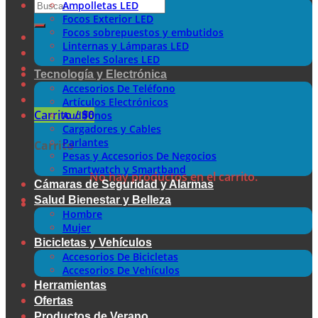
Buscar
Ampolletas LED
por:
Focos Exterior LED
Focos sobrepuestos y embutidos
Linternas y Lámparas LED
Paneles Solares LED
Tecnología y Electrónica
Accesorios De Teléfono
Artículos Electrónicos
Carrito /
$
0
Audífonos
Cargadores y Cables
Parlantes
Carrito
Pesas y Accesorios De Negocios
Smartwatch y Smartband
No hay productos en el carrito.
Cámaras de Seguridad y Alarmas
Salud Bienestar y Belleza
Hombre
Mujer
Bicicletas y Vehículos
Accesorios De Bicicletas
Accesorios De Vehículos
Herramientas
Ofertas
Productos de Verano