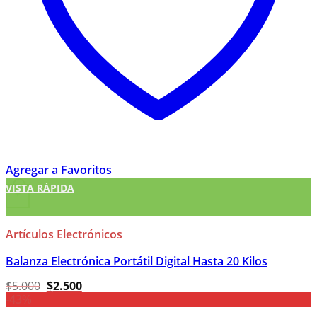
Agregar a Favoritos
VISTA RÁPIDA
+
Artículos Electrónicos
Balanza Electrónica Portátil Digital Hasta 20 Kilos
El
El
$
5.000
$
2.500
precio
precio
-43%
original
actual