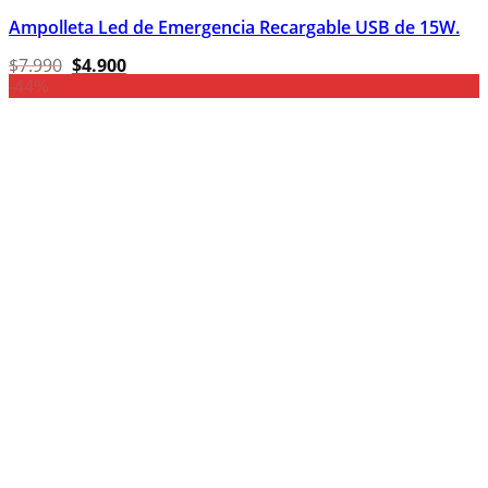
Ampolleta Led de Emergencia Recargable USB de 15W.
El
El
$
7.990
$
4.900
precio
precio
-44%
original
actual
era:
es:
$7.990.
$4.900.