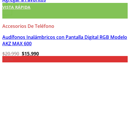
VISTA RÁPIDA
+
Accesorios De Teléfono
Audífonos Inalámbricos con Pantalla Digital RGB Modelo
AKZ MAX 600
El
El
$
20.990
$
15.990
precio
precio
-36%
original
actual
era:
es:
$20.990.
$15.990.