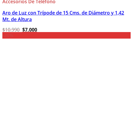
Accesorios De Teléfono
Aro de Luz con Trípode de 15 Cms. de Diámetro y 1,42
Mt. de Altura
El
El
$
10.990
$
7.000
precio
precio
-26%
original
actual
era:
es:
$10.990.
$7.000.