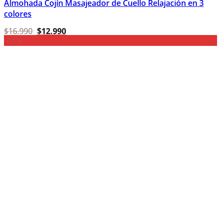
Almohada Cojín Masajeador de Cuello Relajación en 3
colores
El
El
$
16.990
$
12.990
precio
precio
-41%
original
actual
era:
es:
$16.990.
$12.990.