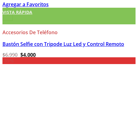
Agregar a Favoritos
VISTA RÁPIDA
+
Accesorios De Teléfono
Bastón Selfie con Tripode Luz Led y Control Remoto
El
El
$
6.990
$
4.000
precio
precio
-35%
original
actual
era:
es:
$6.990.
$4.000.