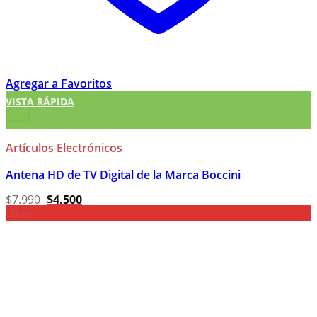
Agregar a Favoritos
VISTA RÁPIDA
+
Artículos Electrónicos
Antena HD de TV Digital de la Marca Boccini
El
El
$
7.990
$
4.500
precio
precio
-36%
original
actual
era:
es:
$7.990.
$4.500.