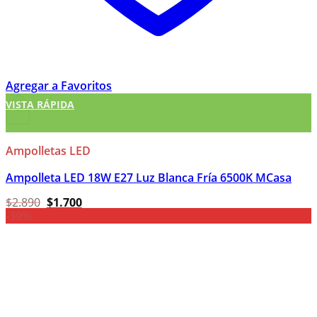
Agregar a Favoritos
VISTA RÁPIDA
+
Ampolletas LED
Ampolleta LED 18W E27 Luz Blanca Fría 6500K MCasa
El
El
$
2.890
$
1.700
precio
precio
-39%
original
actual
era:
es:
$2.890.
$1.700.