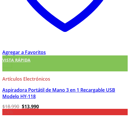
Agregar a Favoritos
VISTA RÁPIDA
+
Artículos Electrónicos
Aspiradora Portátil de Mano 3 en 1 Recargable USB
Modelo HY-118
El
El
$
18.990
$
13.990
precio
precio
-24%
original
actual
era:
es:
$18.990.
$13.990.