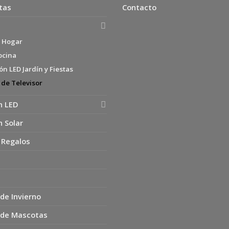
tas
Contacto
s Hogar
ocina
n LED Jardín y Fiestas
 de Televisor
n LED
n Solar
 Regalos
de Invierno
 de Mascotas