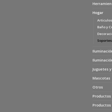
Herramien
Hogar
Articulo
Baño y C
Decoració
Soportes
Iluminació
Iluminació
Juguetes y
Mascotas
Otros
Productos 
Productos