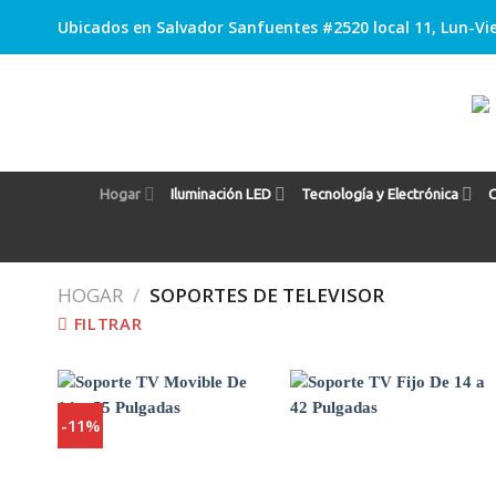
Skip
Ubicados en Salvador Sanfuentes #2520 local 11, Lun-Vie
to
content
Hogar
Iluminación LED
Tecnología y Electrónica
C
HOGAR
/
SOPORTES DE TELEVISOR
FILTRAR
-11%
Agregar
Agregar
a
a
Favoritos
Favoritos