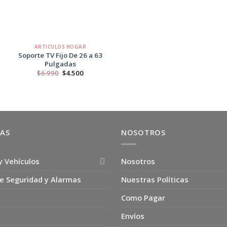
+
ARTICULOS HOGAR
Soporte TV Fijo De 26 a 63
Pulgadas
El
El
$
6.990
$
4.500
precio
precio
original
actual
era:
es:
$6.990.
$4.500.
ÍAS
NOSOTROS
y Vehículos
Nosotros
e Seguridad y Alarmas
Nuestras Políticas
Como Pagar
Envíos