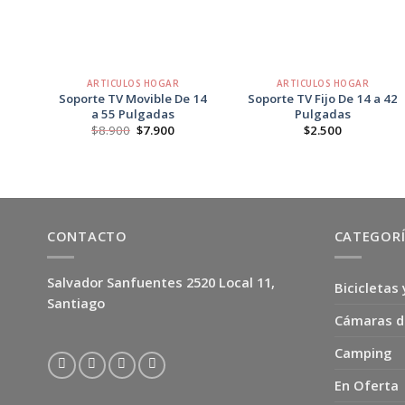
+
+
ARTICULOS HOGAR
ARTICULOS HOGAR
Soporte TV Movible De 14
Soporte TV Fijo De 14 a 42
a 55 Pulgadas
Pulgadas
El
El
$
8.900
$
7.900
$
2.500
precio
precio
original
actual
era:
es:
$8.900.
$7.900.
CONTACTO
CATEGOR
Salvador Sanfuentes 2520 Local 11,
Bicicletas 
Santiago
Cámaras d
Camping
En Oferta