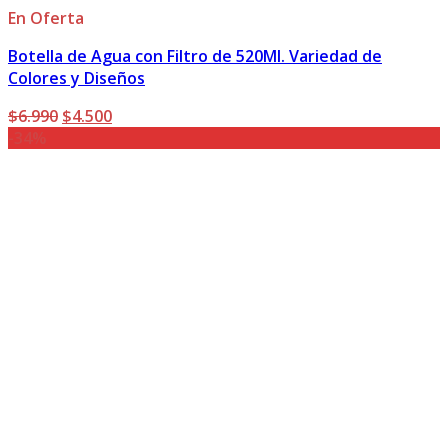
En Oferta
Botella de Agua con Filtro de 520Ml. Variedad de
Colores y Diseños
El
El
$
6.990
$
4.500
precio
precio
-34%
original
actual
era:
es:
$6.990.
$4.500.