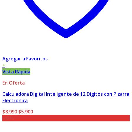
Agregar a Favoritos
+
Vista Rápida
En Oferta
Calculadora Digital Inteligente de 12 Dígitos con Pizarra
Electrónica
El
El
$
8.990
$
5.900
precio
precio
-42%
original
actual
era:
es: