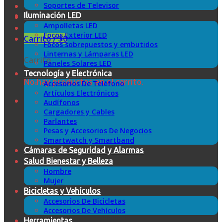
Soportes de Televisor
Iluminación LED
Ampolletas LED
Focos Exterior LED
Carrito /
$
0
Focos sobrepuestos y embutidos
Linternas y Lámparas LED
Carrito
Paneles Solares LED
Tecnología y Electrónica
No hay productos en el carrito.
Accesorios De Teléfono
Artículos Electrónicos
Audífonos
Cargadores y Cables
Parlantes
Pesas y Accesorios De Negocios
Smartwatch y Smartband
Cámaras de Seguridad y Alarmas
Salud Bienestar y Belleza
Hombre
Mujer
Bicicletas y Vehículos
Accesorios De Bicicletas
Accesorios De Vehículos
Herramientas