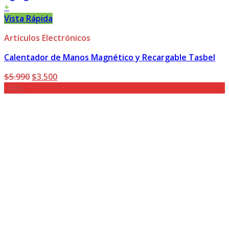
+
Vista Rápida
Artículos Electrónicos
Calentador de Manos Magnético y Recargable Tasbel
El
El
$
5.990
$
3.500
precio
precio
-40%
original
actual
era:
es:
$5.990.
$3.500.