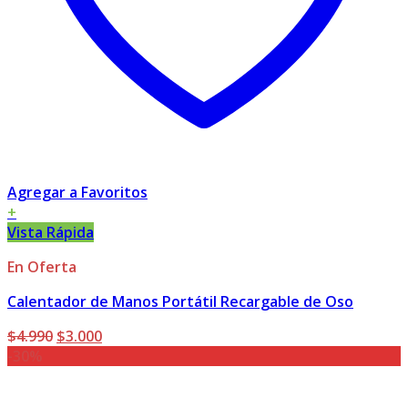
Agregar a Favoritos
+
Vista Rápida
En Oferta
Calentador de Manos Portátil Recargable de Oso
El
El
$
4.990
$
3.000
precio
precio
-30%
original
actual
era:
es: