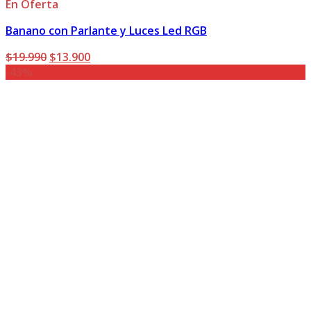
En Oferta
Banano con Parlante y Luces Led RGB
El
El
$
19.990
$
13.900
precio
precio
-43%
original
actual
era:
es:
$19.990.
$13.900.