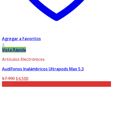
Agregar a Favoritos
+
Vista Rápida
Artículos Electrónicos
Audífonos Inalámbricos Ultrapods Max 5.3
El
El
$
7.990
$
4.500
precio
precio
-30%
original
actual
era:
es:
$7.990.
$4.500.