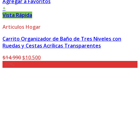
Agregar a Favoritos
+
Vista Rápida
Articulos Hogar
Carrito Organizador de Baño de Tres Niveles con
Ruedas y Cestas Acrílicas Transparentes
El
El
$
14.990
$
10.500
precio
precio
-30%
original
actual
era:
es:
$14.990.
$10.500.