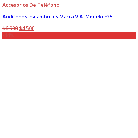
Accesorios De Teléfono
Audífonos Inalámbricos Marca V.A. Modelo F25
El
El
$
6.990
$
4.500
precio
precio
-44%
original
actual
era:
es:
$6.990.
$4.500.