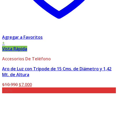
Agregar a Favoritos
+
Vista Rápida
Accesorios De Teléfono
Aro de Luz con Trípode de 15 Cms. de Diámetro y 1,42
Mt. de Altura
El
El
$
10.990
$
7.000
precio
precio
-36%
original
actual
era:
es:
$10.990.
$7.000.