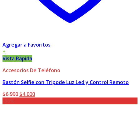
Agregar a Favoritos
+
Vista Rápida
Accesorios De Teléfono
Bastón Selfie con Tripode Luz Led y Control Remoto
El
El
$
6.990
$
4.000
precio
precio
-36%
original
actual
era:
es:
$6.990.
$4.000.