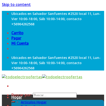
Skip to content
Ubicados en Salvador Sanfuentes #2520 local 11, Lun-
Vier 10:00-18:00, Sáb 10:00-14:00, contacto
+56964262568
Carrito
Pagar
Mi Cuenta
Ubicados en Salvador Sanfuentes #2520 local 11, Lun-
Vier 10:00-18:00, Sáb 10:00-14:00, contacto
+56964262568
Buscar por:
Hogar
Articulos Hogar