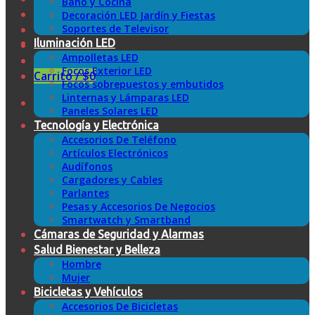
Baño y Cocina
Decoración LED Jardín y Fiestas
Soportes de Televisor
Iluminación LED
Ampolletas LED
Focos Exterior LED
Carrito /
$
0
Focos sobrepuestos y embutidos
Linternas y Lámparas LED
Paneles Solares LED
Tecnología y Electrónica
Accesorios De Teléfono
Artículos Electrónicos
Audífonos
Cargadores y Cables
Parlantes
Pesas y Accesorios De Negocios
Smartwatch y Smartband
Cámaras de Seguridad y Alarmas
Salud Bienestar y Belleza
Hombre
Mujer
Bicicletas y Vehículos
Accesorios De Bicicletas