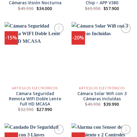
Cámaras Visión Nocturna
Chip – APP V380
El
El
El
El
$
49.990
$
34.000
$
69.990
$
57.900
precio
precio
precio
precio
original
actual
original
actual
era:
es:
era:
es:
$49.990.
$34.000.
$69.990.
$57.900.
-15%
-20%
Agregar
Agregar
a
a
Favoritos
Favoritos
ARTÍCULOS ELECTRÓNICOS
ARTÍCULOS ELECTRÓNICOS
Cámara Seguridad
Cámara Solar Wifi con 3
Remota WIFI Doble Lente
Cámaras Incluídas
Full HD MCASA
El
El
$
49.990
$
39.990
precio
precio
El
El
$
32.990
$
27.990
original
actual
precio
precio
era:
es:
original
actual
$49.990.
$39.990.
era:
es:
$32.990.
$27.990.