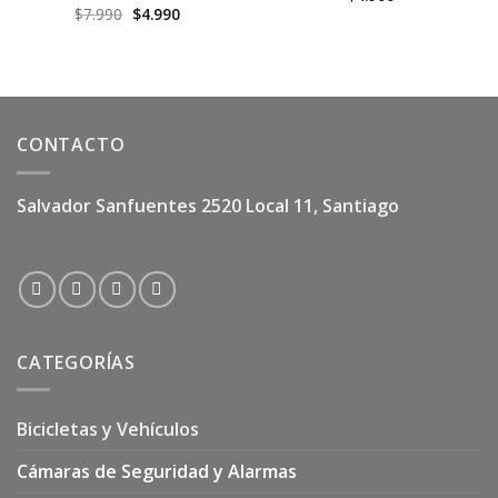
El
El
$
7.990
$
4.990
precio
precio
original
actual
era:
es:
$7.990.
$4.990.
CONTACTO
Salvador Sanfuentes 2520 Local 11, Santiago
CATEGORÍAS
Bicicletas y Vehículos
Cámaras de Seguridad y Alarmas