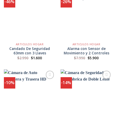
-46%
-26%
Agregar
Agregar
a
a
Favoritos
Favoritos
ARTICULOS HOGAR
ARTICULOS HOGAR
Candado De Seguridad
Alarma con Sensor de
63mm con 3 Llaves
Movimiento y 2 Controles
El
El
El
El
$
2.990
$
1.600
$
7.990
$
5.900
precio
precio
precio
precio
original
actual
original
actual
era:
es:
era:
es:
$2.990.
$1.600.
$7.990.
$5.900.
-10%
-14%
Agregar
Agregar
a
a
Favoritos
Favoritos