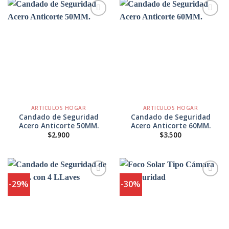
$1.200.
$800.
Agregar
Agregar
a
a
Favoritos
Favoritos
ARTICULOS HOGAR
ARTICULOS HOGAR
Candado de Seguridad
Candado de Seguridad
Acero Anticorte 50MM.
Acero Anticorte 60MM.
$
2.900
$
3.500
-29%
-30%
Agregar
Agregar
a
a
Favoritos
Favoritos