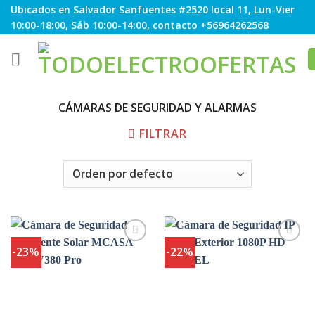
Skip
Ubicados en Salvador Sanfuentes #2520 local 11, Lun-Vier
to
10:00-18:00, Sáb 10:00-14:00, contacto +56964262568
content
CÁMARAS DE SEGURIDAD Y ALARMAS
FILTRAR
-23%
-22%
Agregar
Agregar
a
a
Favoritos
Favoritos