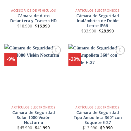
ACCESORIOS DE VEHÍCULOS
ARTÍCULOS ELECTRÓNICOS
Cámara de Auto
Cámara de Seguridad
Delantera y Trasera HD
Inalámbrica de Doble
Lente IP66
El
El
$
18.900
$
16.990
precio
precio
El
El
$
33.900
$
28.990
original
actual
precio
precio
era:
es:
original
actual
$18.900.
$16.990.
era:
es:
$33.900.
$28.990.
-9%
-29%
Agregar
Agregar
a
a
Favoritos
Favoritos
ARTÍCULOS ELECTRÓNICOS
ARTÍCULOS ELECTRÓNICOS
Cámara de Seguridad
Cámara de Seguridad
Solar 1080 Visión
Tipo Ampolleta 360° con
Nocturna
Soquete E-27
El
El
El
El
$
45.990
$
41.990
$
13.990
$
9.990