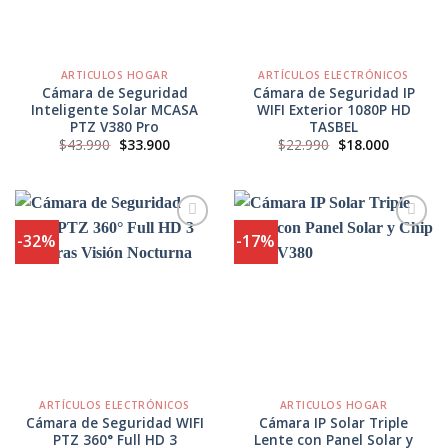
ARTICULOS HOGAR
ARTÍCULOS ELECTRÓNICOS
Cámara de Seguridad
Cámara de Seguridad IP
Inteligente Solar MCASA
WIFI Exterior 1080P HD
PTZ V380 Pro
TASBEL
El
El
El
El
$
43.990
$
33.900
$
22.990
$
18.000
precio
precio
precio
precio
original
actual
original
actual
era:
es:
era:
es:
$43.990.
$33.900.
$22.990.
$18.000.
-32%
-17%
Agregar
Agregar
a
a
Favoritos
Favoritos
ARTÍCULOS ELECTRÓNICOS
ARTICULOS HOGAR
Cámara de Seguridad WIFI
Cámara IP Solar Triple
PTZ 360° Full HD 3
Lente con Panel Solar y