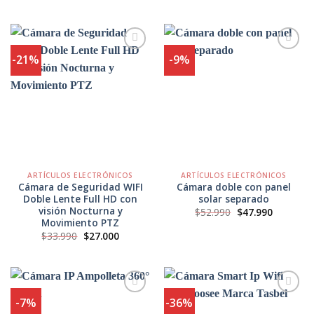
precio
precio
precio
precio
original
actual
original
actual
era:
es:
era:
es:
$45.990.
$41.990.
$13.990.
$9.990.
-21%
-9%
Agregar
Agregar
a
a
Favoritos
Favoritos
ARTÍCULOS ELECTRÓNICOS
ARTÍCULOS ELECTRÓNICOS
Cámara de Seguridad WIFI
Cámara doble con panel
Doble Lente Full HD con
solar separado
visión Nocturna y
El
El
$
52.990
$
47.990
precio
precio
Movimiento PTZ
original
actual
El
El
$
33.990
$
27.000
era:
es:
precio
precio
$52.990.
$47.990.
original
actual
era:
es:
$33.990.
$27.000.
-7%
-36%