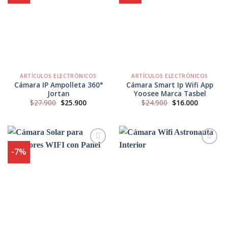
Agregar
Agregar
a
a
Favoritos
Favoritos
ARTÍCULOS ELECTRÓNICOS
ARTÍCULOS ELECTRÓNICOS
Cámara IP Ampolleta 360°
Cámara Smart Ip Wifi App
Jortan
Yoosee Marca Tasbel
El
El
El
El
$
27.900
$
25.900
$
24.900
$
16.000
precio
precio
precio
precio
original
actual
original
actual
era:
es:
era:
es:
$27.900.
$25.900.
$24.900.
$16.000.
-7%
Agregar
Agregar
a
a
Favoritos
Favoritos