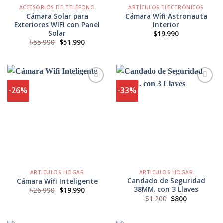
ACCESORIOS DE TELÉFONO
ARTÍCULOS ELECTRÓNICOS
Cámara Solar para
Cámara Wifi Astronauta
Exteriores WIFI con Panel
Interior
Solar
$
19.990
El
El
$
55.990
$
51.990
precio
precio
original
actual
era:
es:
$55.990.
$51.990.
-26%
-33%
Agregar
Agregar
a
a
Favoritos
Favoritos
ARTICULOS HOGAR
ARTICULOS HOGAR
Candado de Seguridad
Cámara Wifi Inteligente
38MM. con 3 Llaves
El
El
$
26.990
$
19.990
precio
precio
El
El
$
1.200
$
800
original
actual
precio
precio
era:
es:
original
actual
$26.990.
$19.990.
era:
es: