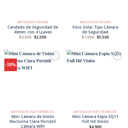
ARTICULOS HOGAR
ARTICULOS HOGAR
Candado de Seguridad de
Foco Solar Tipo Cámara
40mm. con 4 LLaves
de Seguridad
El
El
El
El
$
3.500
$
2.500
$
7.900
$
5.500
precio
precio
precio
precio
original
actual
original
actual
era:
es:
era:
es:
$3.500.
$2.500.
$7.900.
$5.500.
-38%
Agregar
Agregar
a
a
Favoritos
Favoritos
ARTÍCULOS ELECTRÓNICOS
ARTÍCULOS ELECTRÓNICOS
Mini Cámara de Visión
Mini Cámara Espía SQ11
Nocturna Clara Portátil
Full Hd Visión
Cámara WIFI
$
4.900