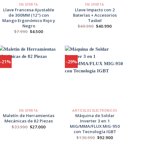
EN OFERTA
EN OFERTA
Llave Francesa Ajustable
Llave Impacto con 2
de 300MM (12″) con
Baterías + Accesorios
Mango Ergonómico Rojo y
Tasbel
Negro
El
El
$
49.990
$
40.990
precio
precio
El
El
$
7.990
$
4.500
original
actual
precio
precio
era:
es:
original
actual
$49.990.
$40.990.
era:
es:
$7.990.
$4.500.
-21%
-29%
Agregar
Agregar
a
a
Favoritos
Favoritos
+
+
EN OFERTA
ARTÍCULOS ELECTRÓNICOS
Maletín de Herramientas
Máquina de Soldar
Mecánicas de 82 Piezas
Inverter 3 en 1
MIG/MMA/FLUX MIG-950
El
El
$
33.990
$
27.000
precio
precio
con Tecnología IGBT
original
actual
El
El
$
130.990
$
92.900
era:
es: