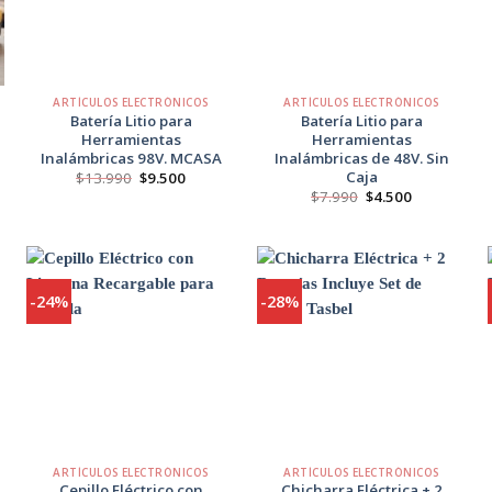
+
+
ARTÍCULOS ELECTRÓNICOS
ARTÍCULOS ELECTRÓNICOS
Batería Litio para
Batería Litio para
Herramientas
Herramientas
Inalámbricas 98V. MCASA
Inalámbricas de 48V. Sin
Caja
El
El
$
13.990
$
9.500
precio
precio
El
El
$
7.990
$
4.500
original
actual
precio
precio
era:
es:
original
actual
$13.990.
$9.500.
era:
es:
$7.990.
$4.500.
-24%
-28%
Agregar
Agregar
a
a
Favoritos
Favoritos
+
+
ARTÍCULOS ELECTRÓNICOS
ARTÍCULOS ELECTRÓNICOS
Cepillo Eléctrico con
Chicharra Eléctrica + 2