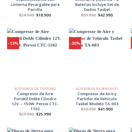
Linterna Recargable para
Baterías Incluye Set de
Parrilla
Dados Tasbel
o
El
El
El
El
$
24.990
$
18.900
$
59.990
$
42.990
l
precio
precio
precio
precio
original
actual
original
actual
00.
era:
es:
era:
es:
$24.990.
$18.900.
$59.990.
$42.990.
-13%
-30%
Agregar
Agregar
a
a
Favoritos
Favoritos
+
+
ACCESORIOS DE TELÉFONO
ACCESORIOS DE VEHÍCULOS
Compresor de Aire
Compresor de Aire y
Portátil Doble Cilindro
Partidor de Vehículo
12V. – 150W. Pervoi CTC-
Tasbel Modelo TA-003
1102
El
El
$
59.990
$
41.900
precio
precio
El
El
$
29.990
$
25.990
original
actual
precio
precio
era:
es:
original
actual
$59.990.
$41.900.
era:
es:
$29.990.
$25.990.