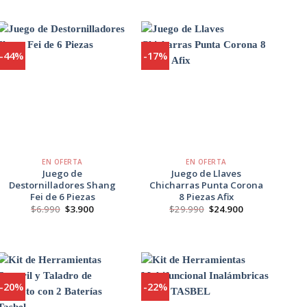
original
actual
original
actual
era:
es:
era:
es:
$6.990.
$3.900.
$62.990.
$56.990.
-44%
-17%
Agregar
Agregar
a
a
Favoritos
Favoritos
+
+
EN OFERTA
EN OFERTA
Juego de
Juego de Llaves
Destornilladores Shang
Chicharras Punta Corona
Fei de 6 Piezas
8 Piezas Afix
El
El
El
El
$
6.990
$
3.900
$
29.990
$
24.900
precio
precio
precio
precio
original
actual
original
actual
era:
es:
era:
es:
$6.990.
$3.900.
$29.990.
$24.900.
-20%
-22%