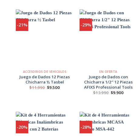
original
actual
original
actu
era:
es:
era:
es:
$177.990.
$137.000.
$163.990.
$123
-21%
-29%
Agregar
Agregar
a
a
Favoritos
Favoritos
+
+
ACCESORIOS DE VEHÍCULOS
EN OFERTA
Juego de Dados 12 Piezas
Juego de Dados con
Chicharra ½ Tasbel
Chicharra 1/2″ 12 Piezas
AFIXS Professional Tools
El
El
$
11.990
$
9.500
precio
precio
El
El
$
13.990
$
9.900
original
actual
precio
precio
era:
es:
original
actual
$11.990.
$9.500.
era:
es:
$13.990.
$9.900
-20%
-28%