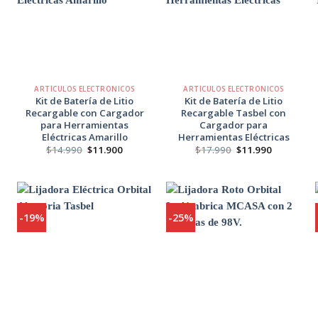
Agregar
Agregar
a
a
Favoritos
Favoritos
+
+
ARTÍCULOS ELECTRÓNICOS
ARTÍCULOS ELECTRÓNICOS
Kit de Batería de Litio
Kit de Batería de Litio
Recargable con Cargador
Recargable Tasbel con
para Herramientas
Cargador para
Eléctricas Amarillo
Herramientas Eléctricas
io
El
El
El
El
$
14.990
$
11.900
$
17.990
$
11.990
al
precio
precio
precio
precio
original
actual
original
actual
.990.
era:
es:
era:
es:
$14.990.
$11.900.
$17.990.
$11.990.
-19%
-25%
Agregar
Agregar
a
a
Favoritos
Favoritos
+
+