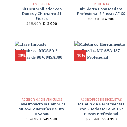
EN OFERTA
EN OFERTA
Kit Destornillador con
Kit Sierra Copa Madera
Dados y Chicharra 41
Profesional 8 Piezas AFIXS
Piezas
El
El
$
8.990
$
4.900
precio
precio
El
El
$
18.990
$
13.900
original
actual
precio
precio
era:
es:
original
actual
$8.990.
$4.900.
era:
es:
$18.990.
$13.900.
-29%
-19%
Agregar
Agregar
a
a
Favoritos
Favoritos
+
+
ACCESORIOS DE VEHÍCULOS
ACCESORIOS DE BICICLETAS
Llave Impacto Inalámbrica
Maletín de Herramientas
MCASA 2 Baterías de 98V.
con Ruedas MCASA 187
MSA800
Piezas Profesional
El
El
El
El
$
69.990
$
49.990
$
73.990
$
59.990
precio
precio
precio
preci
original
actual
original
actua