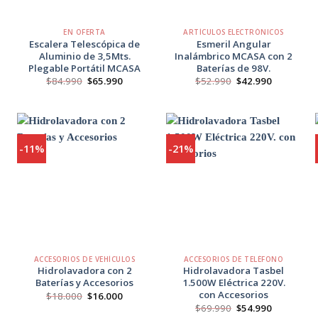
+
+
EN OFERTA
ARTÍCULOS ELECTRÓNICOS
Escalera Telescópica de
Esmeril Angular
Aluminio de 3,5Mts.
Inalámbrico MCASA con 2
Plegable Portátil MCASA
Baterías de 98V.
El
El
El
El
$
84.990
$
65.990
$
52.990
$
42.990
o
precio
precio
precio
precio
l
original
actual
original
actual
era:
es:
era:
es:
90.
$84.990.
$65.990.
$52.990.
$42.990.
-11%
-21%
Agregar
Agregar
a
a
Favoritos
Favoritos
+
+
ACCESORIOS DE VEHÍCULOS
ACCESORIOS DE TELÉFONO
Hidrolavadora con 2
Hidrolavadora Tasbel
Baterías y Accesorios
1.500W Eléctrica 220V.
con Accesorios
El
El
$
18.000
$
16.000
precio
precio
El
El
$
69.990
$
54.990
original
actual
io
precio
precio