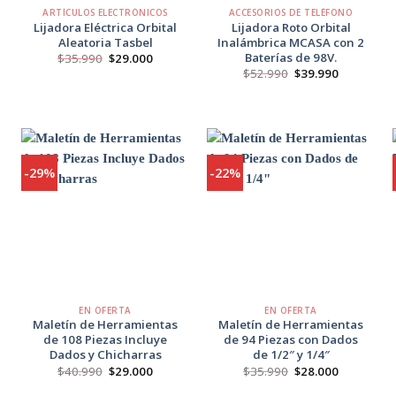
ARTÍCULOS ELECTRÓNICOS
ACCESORIOS DE TELÉFONO
Lijadora Eléctrica Orbital
Lijadora Roto Orbital
Aleatoria Tasbel
Inalámbrica MCASA con 2
Baterías de 98V.
El
El
$
35.990
$
29.000
precio
precio
El
El
$
52.990
$
39.990
original
actual
precio
precio
era:
es:
original
actual
$35.990.
$29.000.
era:
es:
$52.990.
$39.990.
-29%
-22%
Agregar
Agregar
a
a
Favoritos
Favoritos
+
+
EN OFERTA
EN OFERTA
Maletín de Herramientas
Maletín de Herramientas
de 108 Piezas Incluye
de 94 Piezas con Dados
Dados y Chicharras
de 1/2″ y 1/4″
El
El
El
El
$
40.990
$
29.000
$
35.990
$
28.000
o
precio
precio
precio
precio
l
original
actual
original
actual