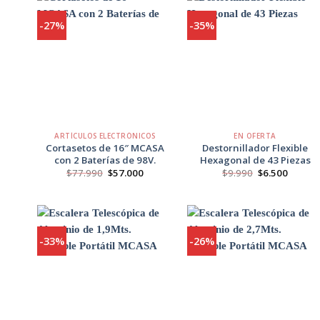
-27%
-35%
Agregar
Agregar
a
a
Favoritos
Favoritos
+
+
ARTÍCULOS ELECTRÓNICOS
EN OFERTA
Cortasetos de 16″ MCASA
Destornillador Flexible
con 2 Baterías de 98V.
Hexagonal de 43 Piezas
El
El
El
El
$
77.990
$
57.000
$
9.990
$
6.500
precio
precio
precio
precio
original
actual
original
actual
era:
es:
era:
es:
$77.990.
$57.000.
$9.990.
$6.500.
-33%
-26%
Agregar
Agregar
a
a
Favoritos
Favoritos