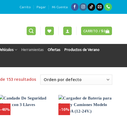
Carrito
Pagar
Mi Cuenta
CARRITO /
$
0
Vehículos
Herramientas
Ofertas
Productos de Verano
de 153 resultados
-46%
-16%
Agregar
Agregar
a
a
Favoritos
Favoritos