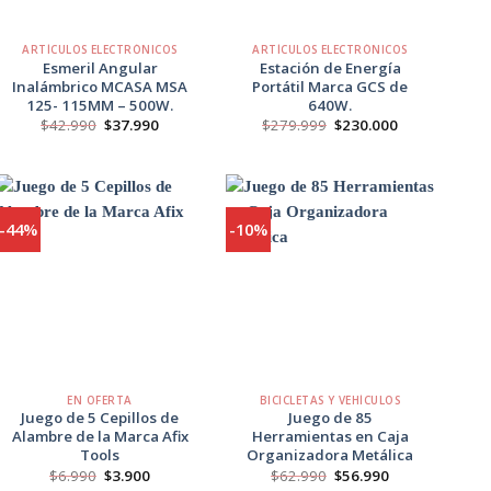
+
+
ARTÍCULOS ELECTRÓNICOS
ARTÍCULOS ELECTRÓNICOS
Esmeril Angular
Estación de Energía
Inalámbrico MCASA MSA
Portátil Marca GCS de
125- 115MM – 500W.
640W.
El
El
El
El
$
42.990
$
37.990
$
279.999
$
230.000
precio
precio
precio
precio
original
actual
original
actual
era:
es:
era:
es:
$42.990.
$37.990.
$279.999.
$230.000.
-44%
-10%
Agregar
Agregar
a
a
Favoritos
Favoritos
+
+
EN OFERTA
BICICLETAS Y VEHÍCULOS
Juego de 5 Cepillos de
Juego de 85
Alambre de la Marca Afix
Herramientas en Caja
Tools
Organizadora Metálica
El
El
El
El
$
6.990
$
3.900
$
62.990
$
56.990
precio
precio
precio
precio