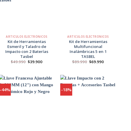
Agregar
Agregar
a
a
Favoritos
Favoritos
+
+
ARTÍCULOS ELECTRÓNICOS
ARTÍCULOS ELECTRÓNICOS
Kit de Herramientas
Kit de Herramientas
Esmeril y Taladro de
Multifuncional
Impacto con 2 Baterías
Inalámbricas 5 en 1
Tasbel
TASBEL
El
El
El
El
$
49.990
$
39.900
$
89.990
$
69.990
precio
precio
precio
precio
original
actual
original
actual
era:
es:
era:
es:
$49.990.
$39.900.
$89.990.
$69.990.
-44%
-18%
Agregar
Agregar
a
a
Favoritos
Favoritos
+
+