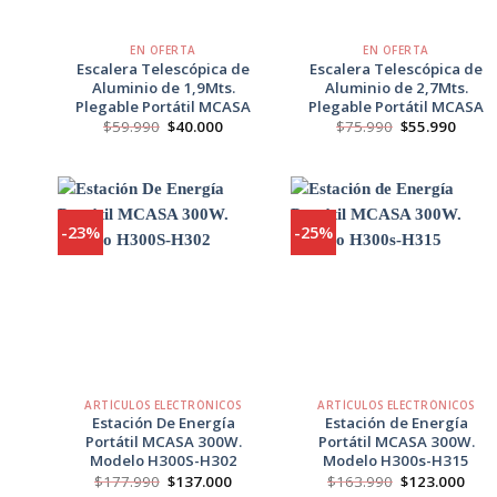
+
+
EN OFERTA
EN OFERTA
Escalera Telescópica de
Escalera Telescópica de
Aluminio de 1,9Mts.
Aluminio de 2,7Mts.
Plegable Portátil MCASA
Plegable Portátil MCASA
El
El
El
El
$
59.990
$
40.000
$
75.990
$
55.990
precio
precio
precio
preci
original
actual
original
actua
era:
es:
era:
es:
$59.990.
$40.000.
$75.990.
$55.9
-23%
-25%
Agregar
Agregar
a
a
Favoritos
Favoritos
+
+
ARTÍCULOS ELECTRÓNICOS
ARTÍCULOS ELECTRÓNICOS
Estación De Energía
Estación de Energía
Portátil MCASA 300W.
Portátil MCASA 300W.
Modelo H300S-H302
Modelo H300s-H315
El
El
El
El
$
177.990
$
137.000
$
163.990
$
123.000
precio
precio
precio
prec