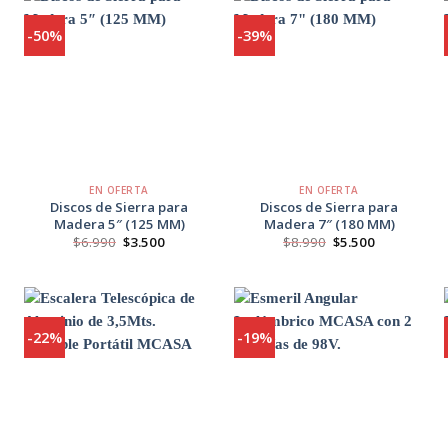
-50%
-39%
Agregar
Agregar
a
a
Favoritos
Favoritos
+
+
EN OFERTA
EN OFERTA
Discos de Sierra para
Discos de Sierra para
Madera 5″ (125 MM)
Madera 7″ (180 MM)
El
El
El
El
$
6.990
$
3.500
$
8.990
$
5.500
precio
precio
precio
precio
original
actual
original
actual
era:
es:
era:
es:
$6.990.
$3.500.
$8.990.
$5.500.
-22%
-19%
Agregar
Agregar
a
a
Favoritos
Favoritos