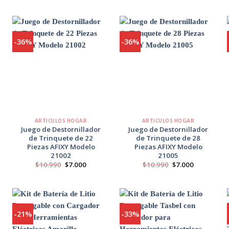
era:
es:
al
original
actual
$18.000.
$16.000.
era:
es:
.000.
$69.990.
$54.990.
-36%
-36%
Agregar
Agregar
a
a
Favoritos
Favoritos
+
+
ARTICULOS HOGAR
ARTICULOS HOGAR
Juego de Destornillador
Juego de Destornillador
de Trinquete de 22
de Trinquete de 28
Piezas AFIXY Modelo
Piezas AFIXY Modelo
21002
21005
El
El
El
El
$
10.990
$
7.000
$
10.990
$
7.000
precio
precio
precio
precio
original
actual
original
actual
.
era:
es:
era:
es:
$10.990.
$7.000.
$10.990.
$7.000.
-21%
-33%