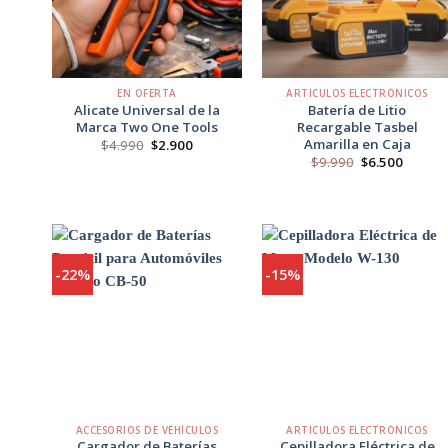
+
+
EN OFERTA
ARTÍCULOS ELECTRÓNICOS
Alicate Universal de la
Batería de Litio
Marca Two One Tools
Recargable Tasbel
Amarilla en Caja
El
El
$
4.990
$
2.900
precio
precio
El
El
$
9.990
$
6.500
original
actual
precio
precio
era:
es:
original
actual
$4.990.
$2.900.
era:
es:
$9.990.
$6.500.
-22%
-15%
Agregar
Agregar
a
a
Favoritos
Favoritos
+
+
ACCESORIOS DE VEHÍCULOS
ARTÍCULOS ELECTRÓNICOS
Cargador de Baterías
Cepilladora Eléctrica de