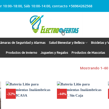
r 10:00-18:00, Sáb 10:00-14:00, contacto +56964262568
ámaras de Seguridad y Alarmas
Salud Bienestar y Belleza
Bicicletas y 
Productos de Invierno
Juguetes y Regalos
Productos de Mascotas
Mostrando 1–60 
-32%
-44%
Agregar
Agregar
a
a
Favoritos
Favoritos