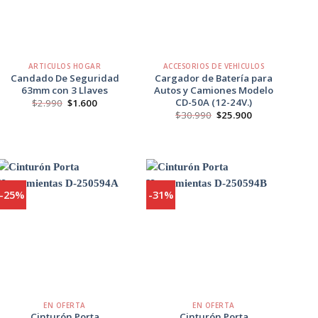
+
+
ARTICULOS HOGAR
ACCESORIOS DE VEHÍCULOS
Candado De Seguridad
Cargador de Batería para
63mm con 3 Llaves
Autos y Camiones Modelo
CD-50A (12-24V.)
El
El
$
2.990
$
1.600
precio
precio
El
El
$
30.990
$
25.900
original
actual
precio
precio
era:
es:
original
actual
$2.990.
$1.600.
era:
es:
$30.990.
$25.900.
-25%
-31%
Agregar
Agregar
a
a
Favoritos
Favoritos
+
+
EN OFERTA
EN OFERTA
Cinturón Porta
Cinturón Porta