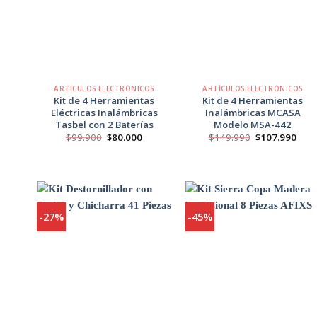
Agregar
Agregar
a
a
Favoritos
Favoritos
+
+
ARTÍCULOS ELECTRÓNICOS
ARTÍCULOS ELECTRÓNICOS
Kit de 4 Herramientas
Kit de 4 Herramientas
Eléctricas Inalámbricas
Inalámbricas MCASA
Tasbel con 2 Baterías
Modelo MSA-442
El
El
El
El
$
99.900
$
80.000
$
149.990
$
107.990
precio
precio
precio
prec
original
actual
original
actu
era:
es:
era:
es:
$99.900.
$80.000.
$149.990.
$107
-27%
-45%
Agregar
Agregar
a
a
Favoritos
Favoritos
+
+