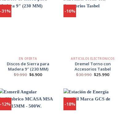
-31%
-16%
Agregar
Agregar
a
a
Favoritos
Favoritos
+
+
EN OFERTA
ARTÍCULOS ELECTRÓNICOS
Discos de Sierra para
Dremel Torno con
Madera 9″ (230 MM)
Accesorios Tasbel
El
El
El
El
$
9.990
$
6.900
$
30.990
$
25.990
precio
precio
precio
precio
original
actual
original
actual
era:
es:
era:
es:
$9.990.
$6.900.
$30.990.
$25.990.
-12%
-18%
Agregar
Agregar
a
a
Favoritos
Favoritos