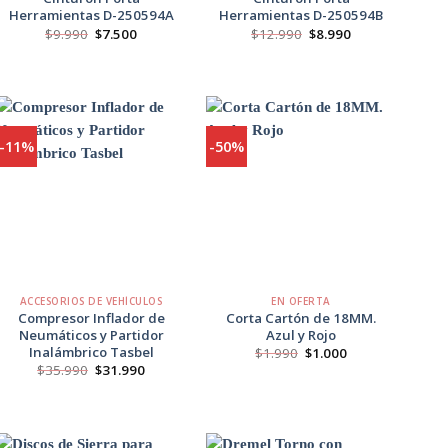
Herramientas D-250594A
Herramientas D-250594B
El
El
El
El
$
9.990
$
7.500
$
12.990
$
8.990
precio
precio
precio
precio
original
actual
original
actual
era:
es:
era:
es:
$9.990.
$7.500.
$12.990.
$8.990.
-11%
-50%
Agregar
Agregar
a
a
Favoritos
Favoritos
+
+
ACCESORIOS DE VEHÍCULOS
EN OFERTA
Compresor Inflador de
Corta Cartón de 18MM.
Neumáticos y Partidor
Azul y Rojo
Inalámbrico Tasbel
El
El
$
1.990
$
1.000
precio
precio
El
El
$
35.990
$
31.990
original
actual
precio
precio
era:
es:
original
actual
$1.990.
$1.000.
era:
es:
$35.990.
$31.990.