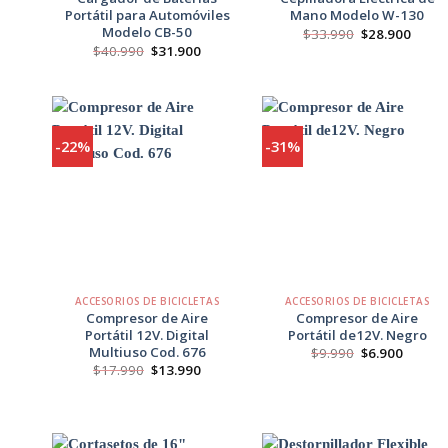
Portátil para Automóviles
Mano Modelo W-130
Modelo CB-50
El
El
$
33.990
$
28.900
precio
preci
El
El
$
40.990
$
31.900
original
actua
precio
precio
era:
es:
original
actual
$33.990.
$28.9
era:
es:
$40.990.
$31.900.
-22%
-31%
Agregar
Agregar
a
a
Favoritos
Favoritos
+
+
ACCESORIOS DE BICICLETAS
ACCESORIOS DE BICICLETAS
Compresor de Aire
Compresor de Aire
Portátil 12V. Digital
Portátil de12V. Negro
Multiuso Cod. 676
El
El
$
9.990
$
6.900
precio
precio
El
El
$
17.990
$
13.990
original
actual
precio
precio
era:
es:
original
actual
$9.990.
$6.900.
era:
es:
$17.990.
$13.990.