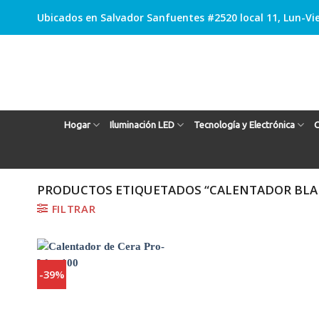
Skip
Ubicados en Salvador Sanfuentes #2520 local 11, Lun-Vie
to
content
Hogar
Iluminación LED
Tecnología y Electrónica
C
PRODUCTOS ETIQUETADOS “CALENTADOR BL
FILTRAR
-39%
Agregar
a
Favoritos