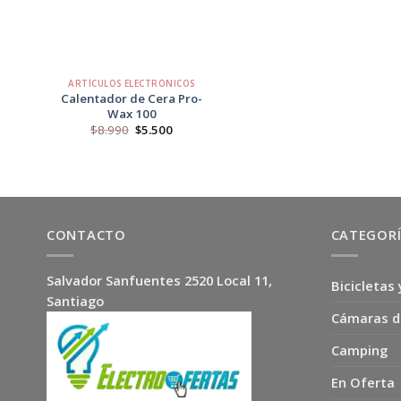
+
ARTÍCULOS ELECTRÓNICOS
Calentador de Cera Pro-
Wax 100
El
El
$
8.990
$
5.500
precio
precio
original
actual
era:
es:
$8.990.
$5.500.
CONTACTO
CATEGOR
Salvador Sanfuentes 2520 Local 11,
Bicicletas 
Santiago
Cámaras d
Camping
En Oferta