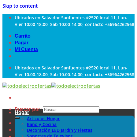
Skip to content
Ubicados en Salvador Sanfuentes #2520 local 11, Lun-
Vier 10:00-18:00, Sáb 10:00-14:00, contacto +56964262568
Carrito
Pagar
Mi Cuenta
Ubicados en Salvador Sanfuentes #2520 local 11, Lun-
Vier 10:00-18:00, Sáb 10:00-14:00, contacto +56964262568
Buscar por:
Hogar
Articulos Hogar
Baño y Cocina
Decoración LED Jardín y Fiestas
Soportes de Televisor