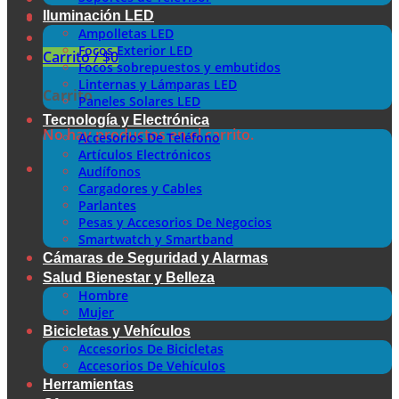
Iluminación LED
Ampolletas LED
Focos Exterior LED
Carrito /
$
0
Focos sobrepuestos y embutidos
Linternas y Lámparas LED
Carrito
Paneles Solares LED
Tecnología y Electrónica
No hay productos en el carrito.
Accesorios De Teléfono
Artículos Electrónicos
Audífonos
Cargadores y Cables
Parlantes
Pesas y Accesorios De Negocios
Smartwatch y Smartband
Cámaras de Seguridad y Alarmas
Salud Bienestar y Belleza
Hombre
Mujer
Bicicletas y Vehículos
Accesorios De Bicicletas
Accesorios De Vehículos
Herramientas