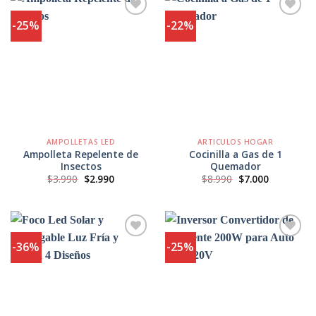
-25%
-22%
Agregar
Agregar
a
a
Favoritos
Favoritos
AMPOLLETAS LED
ARTICULOS HOGAR
Ampolleta Repelente de
Cocinilla a Gas de 1
Insectos
Quemador
El
El
El
El
$
3.990
$
2.990
$
8.990
$
7.000
precio
precio
precio
precio
original
actual
original
actual
era:
es:
era:
es:
$3.990.
$2.990.
$8.990.
$7.000.
-36%
-25%
Agregar
Agregar
a
a
Favoritos
Favoritos