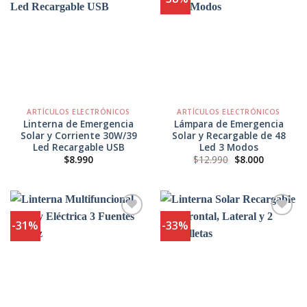
Agregar
Agregar
a
a
Favoritos
Favoritos
ARTÍCULOS ELECTRÓNICOS
ARTÍCULOS ELECTRÓNICOS
Linterna de Emergencia
Lámpara de Emergencia
Solar y Corriente 30W/39
Solar y Recargable de 48
Led Recargable USB
Led 3 Modos
El
El
$
8.990
$
12.990
$
8.000
precio
precio
original
actual
era:
es:
$12.990.
$8.000.
-31%
-33%
Agregar
Agregar
a
a
Favoritos
Favoritos