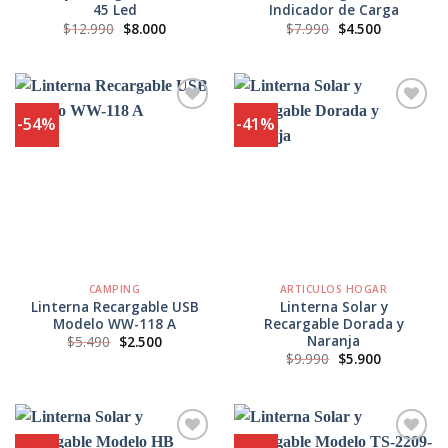
45 Led
Indicador de Carga
El
El
El
El
$
12.990
$
8.000
$
7.990
$
4.500
precio
precio
precio
precio
original
actual
original
actual
era:
es:
era:
es:
$12.990.
$8.000.
$7.990.
$4.500.
-54%
-41%
Agregar
Agregar
a
a
Favoritos
Favoritos
CAMPING
ARTICULOS HOGAR
Linterna Recargable USB
Linterna Solar y
Modelo WW-118 A
Recargable Dorada y
Naranja
El
El
$
5.490
$
2.500
precio
precio
El
El
$
9.990
$
5.900
original
actual
precio
precio
era:
es:
original
actual
$5.490.
$2.500.
era:
es:
$9.990.
$5.900.