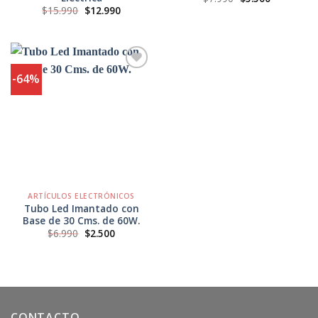
precio
precio
El
El
$
15.990
$
12.990
original
actual
precio
precio
era:
es:
original
actual
$7.990.
$5.500.
era:
es:
$15.990.
$12.990.
-64%
Agregar
a
Favoritos
ARTÍCULOS ELECTRÓNICOS
Tubo Led Imantado con
Base de 30 Cms. de 60W.
El
El
$
6.990
$
2.500
precio
precio
original
actual
era:
es:
$6.990.
$2.500.
CONTACTO