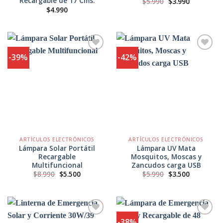
Recargable de 17 Cms.
El
El
$
5.990
$
3.990
precio
precio
$
4.990
original
actual
era:
es:
$5.990.
$3.990.
-39%
-42%
Agregar
Agregar
a
a
Favoritos
Favoritos
ARTÍCULOS ELECTRÓNICOS
ARTÍCULOS ELECTRÓNICOS
Lámpara Solar Portátil
Lámpara UV Mata
Recargable
Mosquitos, Moscas y
Multifuncional
Zancudos carga USB
El
El
El
El
$
8.990
$
5.500
$
5.990
$
3.500
precio
precio
precio
precio
original
actual
original
actual
era:
es:
era:
es:
$8.990.
$5.500.
$5.990.
$3.500.
-38%