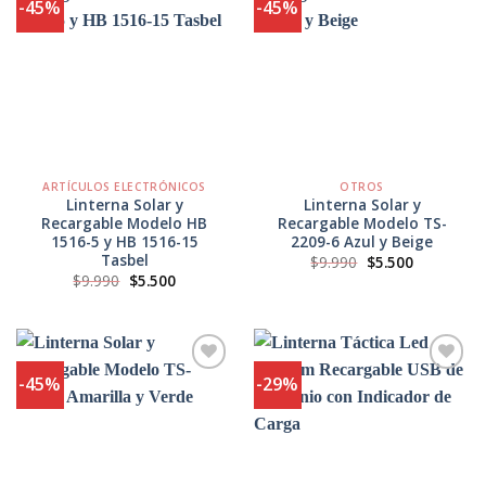
-45%
-45%
Agregar
Agregar
a
a
Favoritos
Favoritos
ARTÍCULOS ELECTRÓNICOS
OTROS
Linterna Solar y
Linterna Solar y
Recargable Modelo HB
Recargable Modelo TS-
1516-5 y HB 1516-15
2209-6 Azul y Beige
Tasbel
El
El
$
9.990
$
5.500
precio
precio
El
El
$
9.990
$
5.500
original
actual
precio
precio
era:
es:
original
actual
$9.990.
$5.500.
era:
es:
$9.990.
$5.500.
-45%
-29%
Agregar
Agregar
a
a
Favoritos
Favoritos