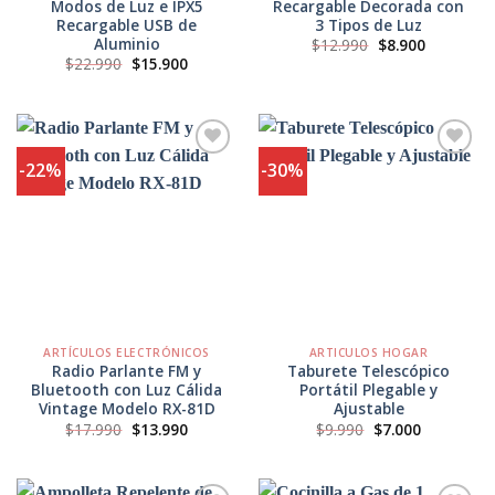
Modos de Luz e IPX5
Recargable Decorada con
Recargable USB de
3 Tipos de Luz
Aluminio
El
El
$
12.990
$
8.900
precio
precio
El
El
$
22.990
$
15.900
original
actual
precio
precio
era:
es:
original
actual
$12.990.
$8.900.
era:
es:
$22.990.
$15.900.
-22%
-30%
Agregar
Agregar
a
a
Favoritos
Favoritos
ARTÍCULOS ELECTRÓNICOS
ARTICULOS HOGAR
Radio Parlante FM y
Taburete Telescópico
Bluetooth con Luz Cálida
Portátil Plegable y
Vintage Modelo RX-81D
Ajustable
El
El
El
El
$
17.990
$
13.990
$
9.990
$
7.000
precio
precio
precio
precio
original
actual
original
actual
era:
es:
era:
es:
$17.990.
$13.990.
$9.990.
$7.000.