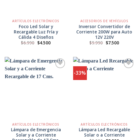
ARTÍCULOS ELECTRÓNICOS
ACCESORIOS DE VEHÍCULOS
Foco Led Solar y
Inversor Convertidor de
Recargable Luz Fría y
Corriente 200W para Auto
Cálida 4 Diseños
12V 220V
El
El
El
El
$
6.990
$
4.500
$
9.990
$
7.500
precio
precio
precio
precio
original
actual
original
actual
era:
es:
era:
es:
$6.990.
$4.500.
$9.990.
$7.500.
-33%
Agregar
Agregar
a
a
Favoritos
Favoritos
ARTÍCULOS ELECTRÓNICOS
ARTÍCULOS ELECTRÓNICOS
Lámpara de Emergencia
Lámpara Led Recargable
Solar y a Corriente
Solar o a Corriente