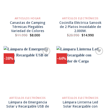
ARTICULOS HOGAR
ARTÍCULOS ELECTRÓNICOS
Canastas de Camping
Cocinilla Eléctrica Sanook
Térmicas Plegables
de 2 Platos Inoxidable de
Variedad de Colores
2.000W.
El
El
El
El
$
11.990
$
8.000
$
20.990
$
14.990
precio
precio
precio
precio
original
actual
original
actual
era:
es:
era:
es:
$11.990.
$8.000.
$20.990.
$14.990.
-38%
-44%
Agregar
Agregar
a
a
Favoritos
Favoritos
ARTÍCULOS ELECTRÓNICOS
ARTÍCULOS ELECTRÓNICOS
Lámpara de Emergencia
Lámpara Linterna Led
Solar y Recargable USB de
Solar Recargable con