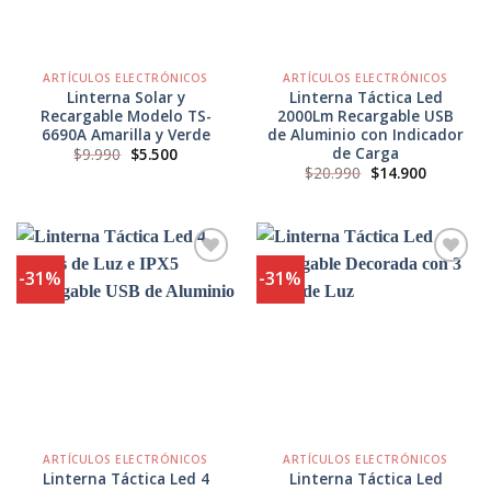
ARTÍCULOS ELECTRÓNICOS
ARTÍCULOS ELECTRÓNICOS
Linterna Solar y
Linterna Táctica Led
Recargable Modelo TS-
2000Lm Recargable USB
6690A Amarilla y Verde
de Aluminio con Indicador
de Carga
El
El
$
9.990
$
5.500
precio
precio
El
El
$
20.990
$
14.900
original
actual
precio
precio
era:
es:
original
actual
$9.990.
$5.500.
era:
es:
$20.990.
$14.900.
-31%
-31%
Agregar
Agregar
a
a
Favoritos
Favoritos
ARTÍCULOS ELECTRÓNICOS
ARTÍCULOS ELECTRÓNICOS
Linterna Táctica Led 4
Linterna Táctica Led