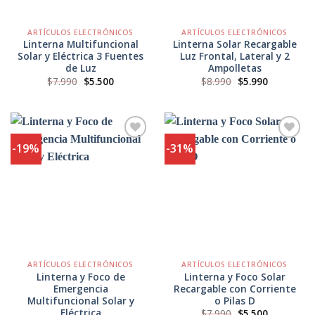
ARTÍCULOS ELECTRÓNICOS
ARTÍCULOS ELECTRÓNICOS
Linterna Multifuncional
Linterna Solar Recargable
Solar y Eléctrica 3 Fuentes
Luz Frontal, Lateral y 2
de Luz
Ampolletas
El
El
El
El
$
7.990
$
5.500
$
8.990
$
5.990
precio
precio
precio
precio
original
actual
original
actual
era:
es:
era:
es:
$7.990.
$5.500.
$8.990.
$5.990.
-19%
-31%
Agregar
Agregar
a
a
Favoritos
Favoritos
ARTÍCULOS ELECTRÓNICOS
ARTÍCULOS ELECTRÓNICOS
Linterna y Foco de
Linterna y Foco Solar
Emergencia
Recargable con Corriente
Multifuncional Solar y
o Pilas D
Eléctrica
El
El
$
7.990
$
5.500