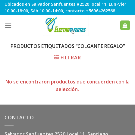
Skip
Ubicados en Salvador Sanfuentes #2520 local 11, Lun-Vier
to
10:00-18:00, Sáb 10:00-14:00, contacto +56964262568
content
PRODUCTOS ETIQUETADOS “COLGANTE REGALO”
FILTRAR
No se encontraron productos que concuerden con la
selección.
CONTACTO
Salvador Sanfuentes 2520 Local 11, Santiago