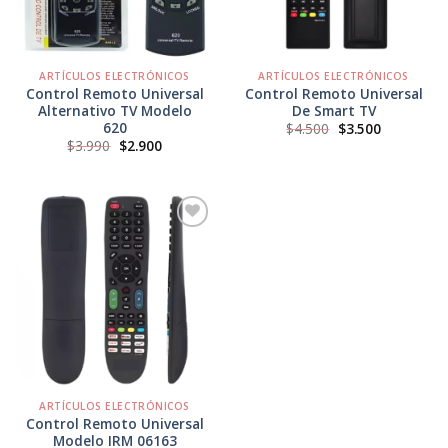
ARTÍCULOS ELECTRÓNICOS
ARTÍCULOS ELECTRÓNICOS
Control Remoto Universal
Control Remoto Universal
Alternativo TV Modelo
De Smart TV
620
El
El
$
4.500
$
3.500
precio
precio
El
El
$
3.990
$
2.900
original
actual
precio
precio
era:
es:
original
actual
$4.500.
$3.500.
era:
es:
$3.990.
$2.900.
Agregar
a
Favoritos
ARTÍCULOS ELECTRÓNICOS
Control Remoto Universal
Modelo IRM 06163