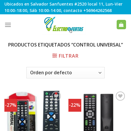
Skip
Ubicados en Salvador Sanfuentes #2520 local 11, Lun-Vier
to
10:00-18:00, Sáb 10:00-14:00, contacto +56964262568
content
PRODUCTOS ETIQUETADOS “CONTROL UNIVERSAL”
FILTRAR
-27%
-22%
Agregar
Agregar
a
a
Favoritos
Favoritos