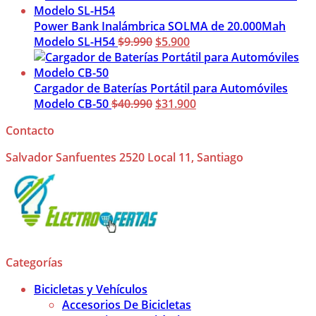
original
actual
era:
es:
Power Bank Inalámbrica SOLMA de 20.000Mah
$5.990.
El
$3.900.
El
Modelo SL-H54
$
9.990
$
5.900
precio
precio
original
actual
era:
es:
Cargador de Baterías Portátil para Automóviles
$9.990.
El
$5.900.
El
Modelo CB-50
$
40.990
$
31.900
precio
precio
Contacto
original
actual
era:
es:
Salvador Sanfuentes 2520 Local 11, Santiago
$40.990.
$31.900.
Categorías
Bicicletas y Vehículos
Accesorios De Bicicletas