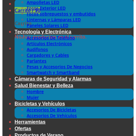
Ampolletas LED
Focos Exterior LED
Carrito /
$
0
Focos sobrepuestos y embutidos
Linternas y Lámparas LED
Carrito
Paneles Solares LED
Tecnología y Electrónica
No hay productos en el carrito.
Accesorios De Teléfono
Artículos Electrónicos
Audífonos
Cargadores y Cables
Parlantes
Pesas y Accesorios De Negocios
Smartwatch y Smartband
Cámaras de Seguridad y Alarmas
Salud Bienestar y Belleza
Hombre
Mujer
Bicicletas y Vehículos
Accesorios De Bicicletas
Accesorios De Vehículos
Herramientas
Ofertas
Productos de Verano