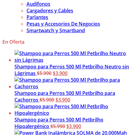
Audífonos
Cargadores y Cables
Parlantes
Pesas y Accesorios De Negocios
Smartwatch y Smartband
En Oferta
Shampoo para Perros 500 Ml Petbrilho Neutro sin
El
El
Lágrimas
$
5.990
$
3.900
precio
precio
original
actual
era:
es:
Shampoo para Perros 500 Ml Petbrilho para
$5.990.
El
$3.900.
El
Cachorros
$
5.900
$
3.900
precio
precio
original
actual
era:
es:
Shampoo para Perros 500 Ml Petbrilho
$5.900.
El
$3.900.
El
Hipoalergénico
$
5.990
$
3.900
precio
precio