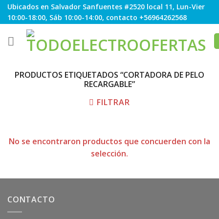
Skip
Ubicados en Salvador Sanfuentes #2520 local 11, Lun-Vier
to
10:00-18:00, Sáb 10:00-14:00, contacto +56964262568
content
PRODUCTOS ETIQUETADOS “CORTADORA DE PELO
RECARGABLE”
FILTRAR
No se encontraron productos que concuerden con la
selección.
CONTACTO