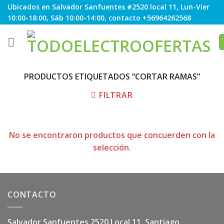
Skip
Ubicados en Salvador Sanfuentes #2520 local 11, Lun-Vier
to
10:00-18:00, Sáb 10:00-14:00, contacto +56964262568
content
PRODUCTOS ETIQUETADOS “CORTAR RAMAS”
FILTRAR
No se encontraron productos que concuerden con la
selección.
CONTACTO
Salvador Sanfuentes 2520 Local 11, Santiago