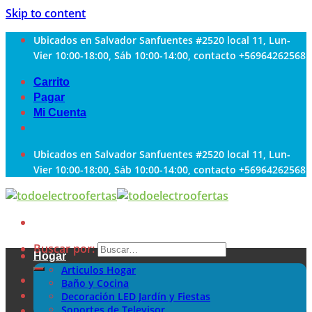
Skip to content
Ubicados en Salvador Sanfuentes #2520 local 11, Lun-
Vier 10:00-18:00, Sáb 10:00-14:00, contacto +56964262568
Carrito
Pagar
Mi Cuenta
Ubicados en Salvador Sanfuentes #2520 local 11, Lun-
Vier 10:00-18:00, Sáb 10:00-14:00, contacto +56964262568
Buscar por:
Hogar
Articulos Hogar
Baño y Cocina
Decoración LED Jardín y Fiestas
Soportes de Televisor