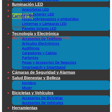
Iluminación LED
Ampolletas LED
Focos Exterior LED
Carrito /
$
0
Focos sobrepuestos y embutidos
Linternas y Lámparas LED
Carrito
Paneles Solares LED
Tecnología y Electrónica
No hay productos en el carrito.
Accesorios De Teléfono
Artículos Electrónicos
Audífonos
Cargadores y Cables
Parlantes
Pesas y Accesorios De Negocios
Smartwatch y Smartband
Cámaras de Seguridad y Alarmas
Salud Bienestar y Belleza
Hombre
Mujer
Bicicletas y Vehículos
Accesorios De Bicicletas
Accesorios De Vehículos
Herramientas