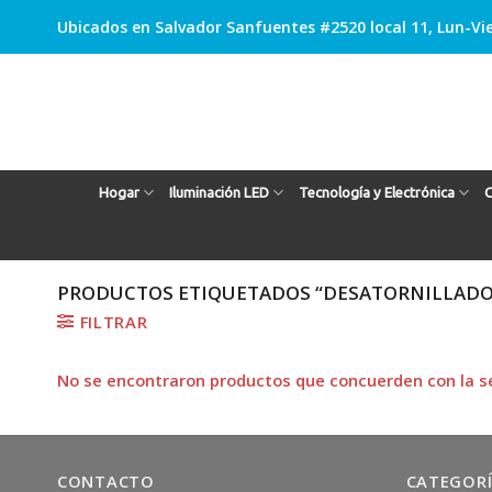
Skip
Ubicados en Salvador Sanfuentes #2520 local 11, Lun-Vie
to
content
Hogar
Iluminación LED
Tecnología y Electrónica
C
PRODUCTOS ETIQUETADOS “DESATORNILLADO
FILTRAR
No se encontraron productos que concuerden con la se
CONTACTO
CATEGOR