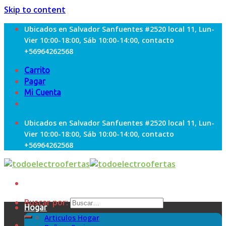
Skip to content
Ubicados en Salvador Sanfuentes #2520 local 11, Lun-
Vier 10:00-18:00, Sáb 10:00-14:00, contacto
+56964262568
Carrito
Pagar
Mi Cuenta
Ubicados en Salvador Sanfuentes #2520 local 11, Lun-
Vier 10:00-18:00, Sáb 10:00-14:00, contacto
+56964262568
Buscar por:
Hogar
Articulos Hogar