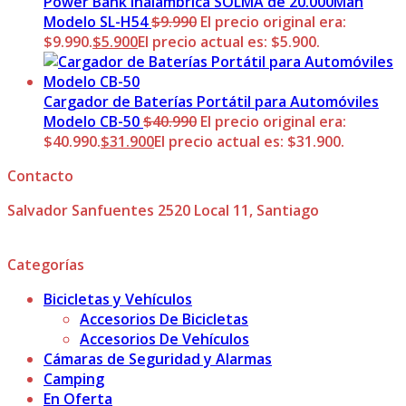
Power Bank Inalámbrica SOLMA de 20.000Mah
Modelo SL-H54
$
9.990
El precio original era:
$9.990.
$
5.900
El precio actual es: $5.900.
Cargador de Baterías Portátil para Automóviles
Modelo CB-50
$
40.990
El precio original era:
$40.990.
$
31.900
El precio actual es: $31.900.
Contacto
Salvador Sanfuentes 2520 Local 11, Santiago
Categorías
Bicicletas y Vehículos
Accesorios De Bicicletas
Accesorios De Vehículos
Cámaras de Seguridad y Alarmas
Camping
En Oferta