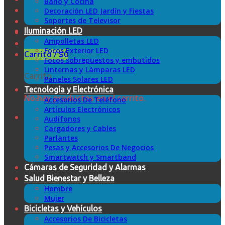
Baño y Cocina
Decoración LED Jardín y Fiestas
Soportes de Televisor
Iluminación LED
Ampolletas LED
Focos Exterior LED
Carrito /
$
0
Focos sobrepuestos y embutidos
Linternas y Lámparas LED
Carrito
Paneles Solares LED
Tecnología y Electrónica
No hay productos en el carrito.
Accesorios De Teléfono
Artículos Electrónicos
Audífonos
Cargadores y Cables
Parlantes
Pesas y Accesorios De Negocios
Smartwatch y Smartband
Cámaras de Seguridad y Alarmas
Salud Bienestar y Belleza
Hombre
Mujer
Bicicletas y Vehículos
Accesorios De Bicicletas