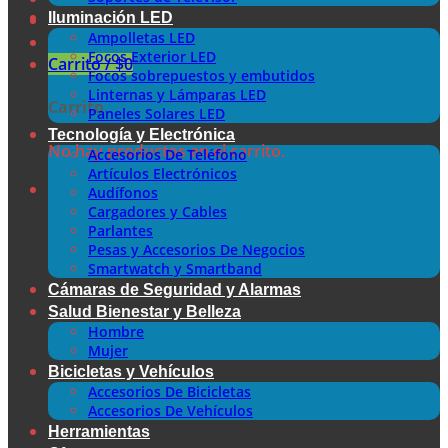
Iluminación LED
Ampolletas LED
Focos Exterior LED
Carrito /
$
0
Focos sobrepuestos y embutidos
Linternas y Lámparas LED
Carrito
Paneles Solares LED
Tecnología y Electrónica
No hay productos en el carrito.
Accesorios De Teléfono
Artículos Electrónicos
Audífonos
Cargadores y Cables
Parlantes
Pesas y Accesorios De Negocios
Smartwatch y Smartband
Cámaras de Seguridad y Alarmas
Salud Bienestar y Belleza
Hombre
Mujer
Bicicletas y Vehículos
Accesorios De Bicicletas
Accesorios De Vehículos
Herramientas