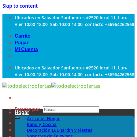
Skip to content
Ubicados en Salvador Sanfuentes #2520 local 11, Lun-
Vier 10:00-18:00, Sáb 10:00-14:00, contacto +56964262568
Carrito
Pagar
Mi Cuenta
Ubicados en Salvador Sanfuentes #2520 local 11, Lun-
Vier 10:00-18:00, Sáb 10:00-14:00, contacto +56964262568
Buscar por:
Hogar
Articulos Hogar
Baño y Cocina
Decoración LED Jardín y Fiestas
Soportes de Televisor