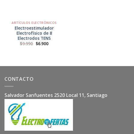
ARTÍCULOS ELECTRÓNICOS
Electroestimulador
Electrofísico de 8
Electrodos TENS
El
El
$
9.990
$
6.900
precio
precio
original
actual
era:
es:
$9.990.
$6.900.
CONTACTO
Salvador Sanfuentes 2520 Local 11, Santiago