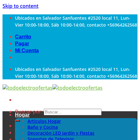
Skip to content
Ubicados en Salvador Sanfuentes #2520 local 11, Lun-
Vier 10:00-18:00, Sáb 10:00-14:00, contacto +56964262568
Carrito
Pagar
Mi Cuenta
Ubicados en Salvador Sanfuentes #2520 local 11, Lun-
Vier 10:00-18:00, Sáb 10:00-14:00, contacto +56964262568
Buscar por:
Hogar
Articulos Hogar
Baño y Cocina
Decoración LED Jardín y Fiestas
Soportes de Televisor