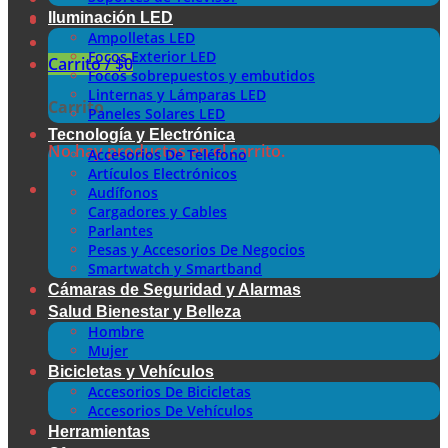
Iluminación LED
Ampolletas LED
Focos Exterior LED
Carrito /
$
0
Focos sobrepuestos y embutidos
Linternas y Lámparas LED
Carrito
Paneles Solares LED
Tecnología y Electrónica
No hay productos en el carrito.
Accesorios De Teléfono
Artículos Electrónicos
Audífonos
Cargadores y Cables
Parlantes
Pesas y Accesorios De Negocios
Smartwatch y Smartband
Cámaras de Seguridad y Alarmas
Salud Bienestar y Belleza
Hombre
Mujer
Bicicletas y Vehículos
Accesorios De Bicicletas
Accesorios De Vehículos
Herramientas