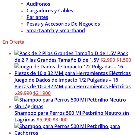
Audífonos
Cargadores y Cables
Parlantes
Pesas y Accesorios De Negocios
Smartwatch y Smartband
En Oferta
Pack
El
El
de 2 Pilas Grandes Tamaño D de 1.5V
$
2.990
$
1.500
precio
p
original
a
era:
es
Juego de Dados de Impacto 1/2 Pulgadas – 16
$2.990.
$
Piezas de 10 a 32 MM para Herramientas Eléctricas
El
El
$
29.990
$
21.900
precio
precio
original
actual
era:
es:
Shampoo para Perros 500 Ml Petbrilho Neutro sin
$29.990.
$21.900.
El
El
Lágrimas
$
5.990
$
3.900
precio
precio
original
actual