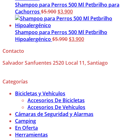
era:
es:
Shampoo para Perros 500 Ml Petbrilho para
$5.990.
El
$3.900.
El
Cachorros
$
5.900
$
3.900
precio
precio
original
actual
era:
es:
Shampoo para Perros 500 Ml Petbrilho
$5.900.
El
$3.900.
El
Hipoalergénico
$
5.990
$
3.900
precio
precio
Contacto
original
actual
era:
es:
Salvador Sanfuentes 2520 Local 11, Santiago
$5.990.
$3.900.
Categorías
Bicicletas y Vehículos
Accesorios De Bicicletas
Accesorios De Vehículos
Cámaras de Seguridad y Alarmas
Camping
En Oferta
Herramientas