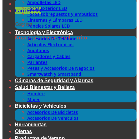
Ampolletas LED
Focos Exterior LED
Carrito /
$
0
Focos sobrepuestos y embutidos
Linternas y Lámparas LED
Carrito
Paneles Solares LED
Tecnología y Electrónica
No hay productos en el carrito.
Accesorios De Teléfono
Artículos Electrónicos
Audífonos
Cargadores y Cables
Parlantes
Pesas y Accesorios De Negocios
Smartwatch y Smartband
Cámaras de Seguridad y Alarmas
Salud Bienestar y Belleza
Hombre
Mujer
Bicicletas y Vehículos
Accesorios De Bicicletas
Accesorios De Vehículos
Herramientas
Ofertas
Productos de Verano