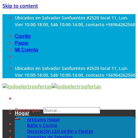
Skip to content
Ubicados en Salvador Sanfuentes #2520 local 11, Lun-
Vier 10:00-18:00, Sáb 10:00-14:00, contacto +56964262568
Carrito
Pagar
Mi Cuenta
Ubicados en Salvador Sanfuentes #2520 local 11, Lun-
Vier 10:00-18:00, Sáb 10:00-14:00, contacto +56964262568
Buscar por:
Hogar
Articulos Hogar
Baño y Cocina
Decoración LED Jardín y Fiestas
Soportes de Televisor