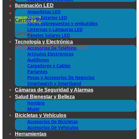
Iluminación LED
Ampolletas LED
Focos Exterior LED
Carrito /
$
0
Focos sobrepuestos y embutidos
Linternas y Lámparas LED
Carrito
Paneles Solares LED
Tecnología y Electrónica
No hay productos en el carrito.
Accesorios De Teléfono
Artículos Electrónicos
Audífonos
Cargadores y Cables
Parlantes
Pesas y Accesorios De Negocios
Smartwatch y Smartband
Cámaras de Seguridad y Alarmas
Salud Bienestar y Belleza
Hombre
Mujer
Bicicletas y Vehículos
Accesorios De Bicicletas
Accesorios De Vehículos
Herramientas