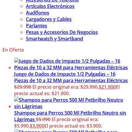
Artículos Electrónicos
Audífonos
Cargadores y Cables
Parlantes
Pesas y Accesorios De Negocios
Smartwatch y Smartband
En Oferta
Juego de Dados de Impacto 1/2 Pulgadas – 16
Piezas de 10 a 32 MM para Herramientas Eléctricas
$
29.990
El precio original era: $29.990.
$
21.900
El
precio actual es: $21.900.
Shampoo para Perros 500 Ml Petbrilho Neutro sin
Lágrimas
$
5.990
El precio original era:
$5.990.
$
3.900
El precio actual es: $3.900.