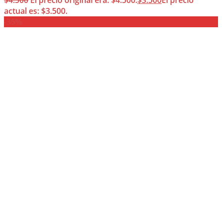
$
4.500
El precio original era: $4.500.
$
3.500
El precio
actual es: $3.500.
-35%