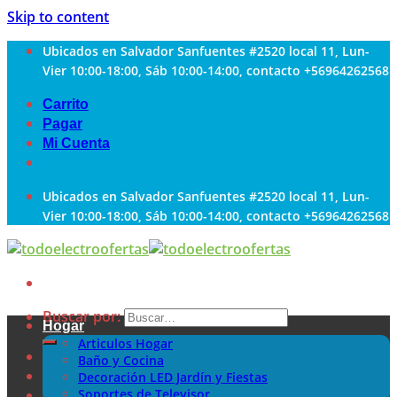
Skip to content
Ubicados en Salvador Sanfuentes #2520 local 11, Lun-
Vier 10:00-18:00, Sáb 10:00-14:00, contacto +56964262568
Carrito
Pagar
Mi Cuenta
Ubicados en Salvador Sanfuentes #2520 local 11, Lun-
Vier 10:00-18:00, Sáb 10:00-14:00, contacto +56964262568
Buscar por:
Hogar
Articulos Hogar
Baño y Cocina
Decoración LED Jardín y Fiestas
Soportes de Televisor