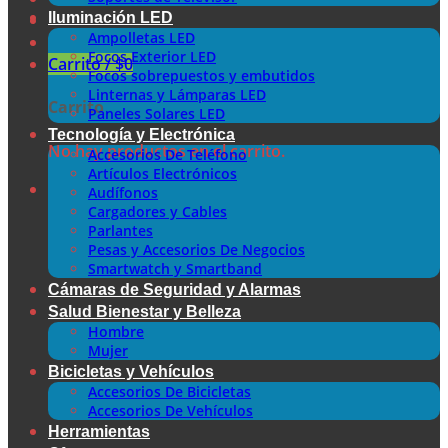
Iluminación LED
Ampolletas LED
Focos Exterior LED
Carrito /
$
0
Focos sobrepuestos y embutidos
Linternas y Lámparas LED
Carrito
Paneles Solares LED
Tecnología y Electrónica
No hay productos en el carrito.
Accesorios De Teléfono
Artículos Electrónicos
Audífonos
Cargadores y Cables
Parlantes
Pesas y Accesorios De Negocios
Smartwatch y Smartband
Cámaras de Seguridad y Alarmas
Salud Bienestar y Belleza
Hombre
Mujer
Bicicletas y Vehículos
Accesorios De Bicicletas
Accesorios De Vehículos
Herramientas