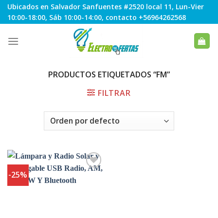
Skip
Ubicados en Salvador Sanfuentes #2520 local 11, Lun-Vier
to
10:00-18:00, Sáb 10:00-14:00, contacto +56964262568
content
PRODUCTOS ETIQUETADOS “FM”
FILTRAR
-25%
Agregar
a
Favoritos