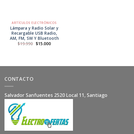
ARTÍCULOS ELECTRÓNICOS
Lámpara y Radio Solar y
Recargable USB Radio,
AM, FM, SW Y Bluetooth
El
El
$
19.990
$
15.000
precio
precio
original
actual
era:
es:
$19.990.
$15.000.
CONTACTO
Salvador Sanfuentes 2520 Local 11, Santiago