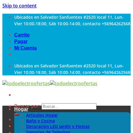
Skip to content
Ubicados en Salvador Sanfuentes #2520 local 11, Lun-
Vier 10:00-18:00, Sáb 10:00-14:00, contacto +56964262568
Carrito
Pagar
Mi Cuenta
Ubicados en Salvador Sanfuentes #2520 local 11, Lun-
Vier 10:00-18:00, Sáb 10:00-14:00, contacto +56964262568
Buscar por:
Hogar
Articulos Hogar
Baño y Cocina
Decoración LED Jardín y Fiestas
Soportes de Televisor