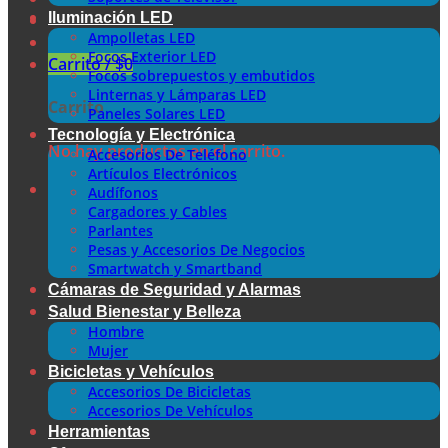
Iluminación LED
Ampolletas LED
Focos Exterior LED
Carrito /
$
0
Focos sobrepuestos y embutidos
Linternas y Lámparas LED
Carrito
Paneles Solares LED
Tecnología y Electrónica
No hay productos en el carrito.
Accesorios De Teléfono
Artículos Electrónicos
Audífonos
Cargadores y Cables
Parlantes
Pesas y Accesorios De Negocios
Smartwatch y Smartband
Cámaras de Seguridad y Alarmas
Salud Bienestar y Belleza
Hombre
Mujer
Bicicletas y Vehículos
Accesorios De Bicicletas
Accesorios De Vehículos
Herramientas