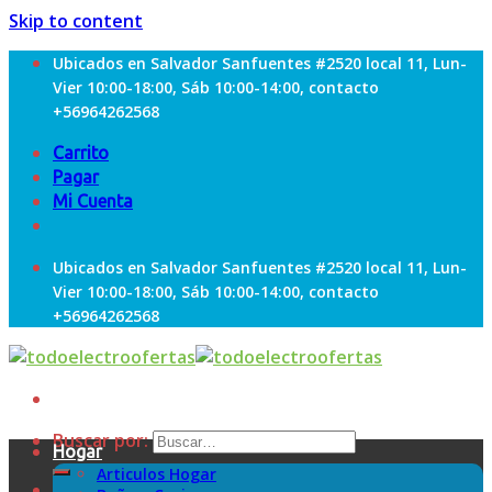
Skip to content
Ubicados en Salvador Sanfuentes #2520 local 11, Lun-
Vier 10:00-18:00, Sáb 10:00-14:00, contacto
+56964262568
Carrito
Pagar
Mi Cuenta
Ubicados en Salvador Sanfuentes #2520 local 11, Lun-
Vier 10:00-18:00, Sáb 10:00-14:00, contacto
+56964262568
Buscar por:
Hogar
Articulos Hogar