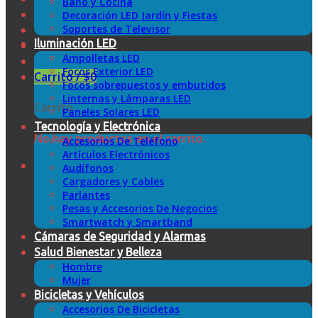
Baño y Cocina
Decoración LED Jardín y Fiestas
Soportes de Televisor
Iluminación LED
Ampolletas LED
Focos Exterior LED
Carrito /
$
0
Focos sobrepuestos y embutidos
Linternas y Lámparas LED
Carrito
Paneles Solares LED
Tecnología y Electrónica
No hay productos en el carrito.
Accesorios De Teléfono
Artículos Electrónicos
Audífonos
Cargadores y Cables
Parlantes
Pesas y Accesorios De Negocios
Smartwatch y Smartband
Cámaras de Seguridad y Alarmas
Salud Bienestar y Belleza
Hombre
Mujer
Bicicletas y Vehículos
Accesorios De Bicicletas