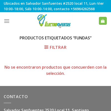
Skip
Ubicados en Salvador Sanfuentes #2520 local 11, Lun-Vier
to
10:00-18:00, Sáb 10:00-14:00, contacto +56964262568
content
PRODUCTOS ETIQUETADOS “FUNDAS”
FILTRAR
No se encontraron productos que concuerden con la
selección.
CONTACTO
Salvador Sanfuentes 2520 Local 11, Santiago