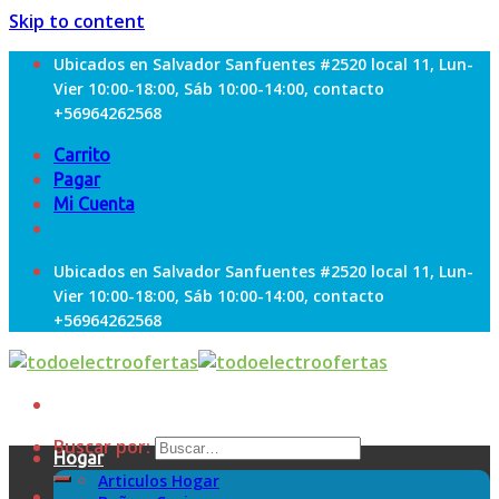
Skip to content
Ubicados en Salvador Sanfuentes #2520 local 11, Lun-
Vier 10:00-18:00, Sáb 10:00-14:00, contacto
+56964262568
Carrito
Pagar
Mi Cuenta
Ubicados en Salvador Sanfuentes #2520 local 11, Lun-
Vier 10:00-18:00, Sáb 10:00-14:00, contacto
+56964262568
Buscar por:
Hogar
Articulos Hogar