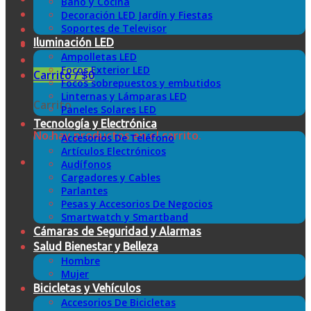
Baño y Cocina
Decoración LED Jardín y Fiestas
Soportes de Televisor
Iluminación LED
Ampolletas LED
Focos Exterior LED
Carrito /
$
0
Focos sobrepuestos y embutidos
Linternas y Lámparas LED
Carrito
Paneles Solares LED
Tecnología y Electrónica
No hay productos en el carrito.
Accesorios De Teléfono
Artículos Electrónicos
Audífonos
Cargadores y Cables
Parlantes
Pesas y Accesorios De Negocios
Smartwatch y Smartband
Cámaras de Seguridad y Alarmas
Salud Bienestar y Belleza
Hombre
Mujer
Bicicletas y Vehículos
Accesorios De Bicicletas