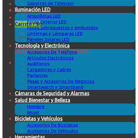
Soportes de Televisor
Iluminación LED
Ampolletas LED
Focos Exterior LED
Carrito /
$
0
Focos sobrepuestos y embutidos
Linternas y Lámparas LED
Carrito
Paneles Solares LED
Tecnología y Electrónica
No hay productos en el carrito.
Accesorios De Teléfono
Artículos Electrónicos
Audífonos
Cargadores y Cables
Parlantes
Pesas y Accesorios De Negocios
Smartwatch y Smartband
Cámaras de Seguridad y Alarmas
Salud Bienestar y Belleza
Hombre
Mujer
Bicicletas y Vehículos
Accesorios De Bicicletas
Accesorios De Vehículos
Herramientas