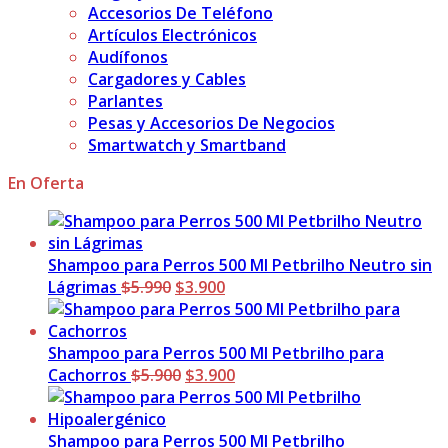
Accesorios De Teléfono
Artículos Electrónicos
Audífonos
Cargadores y Cables
Parlantes
Pesas y Accesorios De Negocios
Smartwatch y Smartband
En Oferta
Shampoo para Perros 500 Ml Petbrilho Neutro sin
El
El
Lágrimas
$
5.990
$
3.900
precio
precio
original
actual
era:
es:
Shampoo para Perros 500 Ml Petbrilho para
$5.990.
El
$3.900.
El
Cachorros
$
5.900
$
3.900
precio
precio
original
actual
era:
es:
Shampoo para Perros 500 Ml Petbrilho