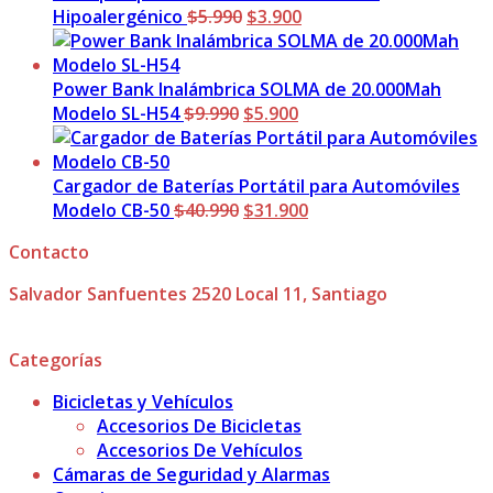
$5.900.
El
$3.900.
El
Hipoalergénico
$
5.990
$
3.900
precio
precio
original
actual
era:
es:
Power Bank Inalámbrica SOLMA de 20.000Mah
El
$5.990.
El
$3.900.
Modelo SL-H54
$
9.990
$
5.900
precio
precio
original
actual
era:
es:
Cargador de Baterías Portátil para Automóviles
$9.990.
El
$5.900.
El
Modelo CB-50
$
40.990
$
31.900
precio
precio
Contacto
original
actual
era:
es:
Salvador Sanfuentes 2520 Local 11, Santiago
$40.990.
$31.900.
Categorías
Bicicletas y Vehículos
Accesorios De Bicicletas
Accesorios De Vehículos
Cámaras de Seguridad y Alarmas