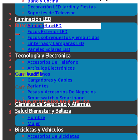
Baño y Cocina
Decoración LED Jardín y Fiestas
Soportes de Televisor
Iluminación LED
Buscar por:
Ampolletas LED
Focos Exterior LED
Focos sobrepuestos y embutidos
Linternas y Lámparas LED
Paneles Solares LED
Tecnología y Electrónica
Accesorios De Teléfono
Artículos Electrónicos
Carrito /
$
0
Audífonos
Cargadores y Cables
Parlantes
Carrito
Pesas y Accesorios De Negocios
Smartwatch y Smartband
No hay productos en el carrito.
Cámaras de Seguridad y Alarmas
Salud Bienestar y Belleza
Hombre
Mujer
Bicicletas y Vehículos
Accesorios De Bicicletas