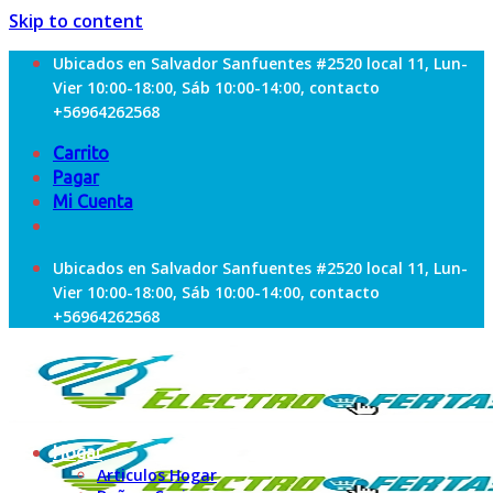
Skip to content
Ubicados en Salvador Sanfuentes #2520 local 11, Lun-
Vier 10:00-18:00, Sáb 10:00-14:00, contacto
+56964262568
Carrito
Pagar
Mi Cuenta
Ubicados en Salvador Sanfuentes #2520 local 11, Lun-
Vier 10:00-18:00, Sáb 10:00-14:00, contacto
+56964262568
Hogar
Articulos Hogar