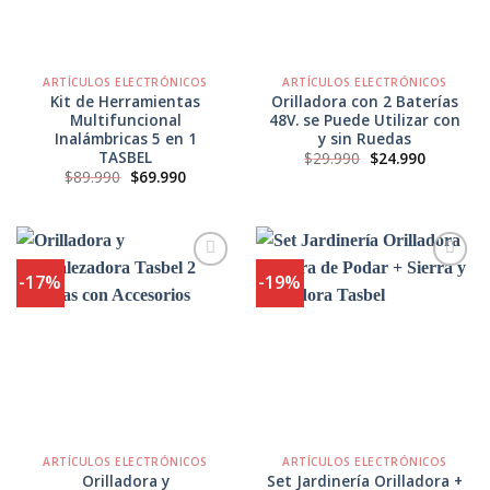
ARTÍCULOS ELECTRÓNICOS
ARTÍCULOS ELECTRÓNICOS
Kit de Herramientas
Orilladora con 2 Baterías
Multifuncional
48V. se Puede Utilizar con
Inalámbricas 5 en 1
y sin Ruedas
TASBEL
El
El
$
29.990
$
24.990
precio
precio
El
El
$
89.990
$
69.990
original
actual
precio
precio
era:
es:
original
actual
$29.990.
$24.990.
era:
es:
$89.990.
$69.990.
-17%
-19%
Agregar
Agregar
a
a
Favoritos
Favoritos
ARTÍCULOS ELECTRÓNICOS
ARTÍCULOS ELECTRÓNICOS
Orilladora y
Set Jardinería Orilladora +