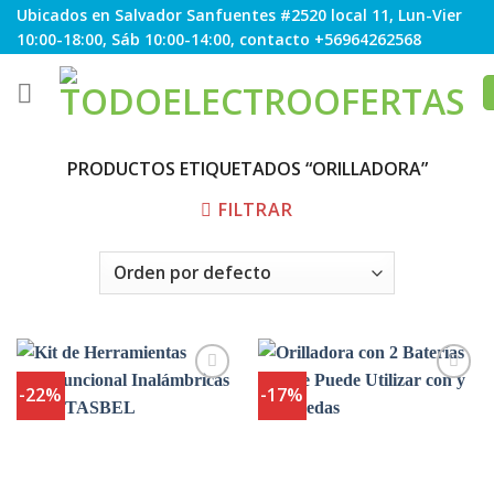
Skip
Ubicados en Salvador Sanfuentes #2520 local 11, Lun-Vier
to
10:00-18:00, Sáb 10:00-14:00, contacto +56964262568
content
PRODUCTOS ETIQUETADOS “ORILLADORA”
FILTRAR
-22%
-17%
Agregar
Agregar
a
a
Favoritos
Favoritos