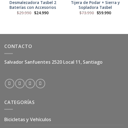
Desmalezadora Tasbel 2
Tijera de Podar + Sierra y
Baterías con Accesorios
Sopladora Tasbel
El
El
El
El
$
29.990
$
24.990
$
73.990
$
59.990
precio
precio
precio
precio
original
actual
original
actual
era:
es:
era:
es:
$29.990.
$24.990.
$73.990.
$59.990.
CONTACTO
Salvador Sanfuentes 2520 Local 11, Santiago
CATEGORÍAS
Bicicletas y Vehículos