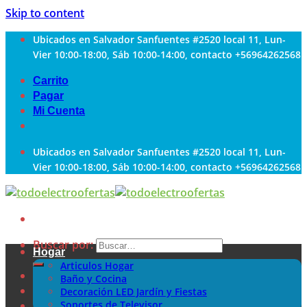
Skip to content
Ubicados en Salvador Sanfuentes #2520 local 11, Lun-
Vier 10:00-18:00, Sáb 10:00-14:00, contacto +56964262568
Carrito
Pagar
Mi Cuenta
Ubicados en Salvador Sanfuentes #2520 local 11, Lun-
Vier 10:00-18:00, Sáb 10:00-14:00, contacto +56964262568
Buscar por:
Hogar
Articulos Hogar
Baño y Cocina
Decoración LED Jardín y Fiestas
Soportes de Televisor