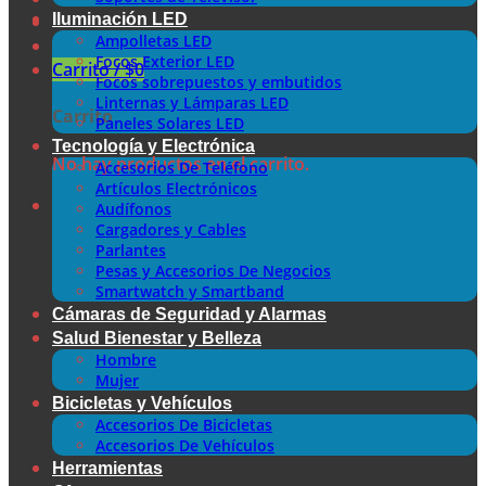
Iluminación LED
Ampolletas LED
Focos Exterior LED
Carrito /
$
0
Focos sobrepuestos y embutidos
Linternas y Lámparas LED
Carrito
Paneles Solares LED
Tecnología y Electrónica
No hay productos en el carrito.
Accesorios De Teléfono
Artículos Electrónicos
Audífonos
Cargadores y Cables
Parlantes
Pesas y Accesorios De Negocios
Smartwatch y Smartband
Cámaras de Seguridad y Alarmas
Salud Bienestar y Belleza
Hombre
Mujer
Bicicletas y Vehículos
Accesorios De Bicicletas
Accesorios De Vehículos
Herramientas