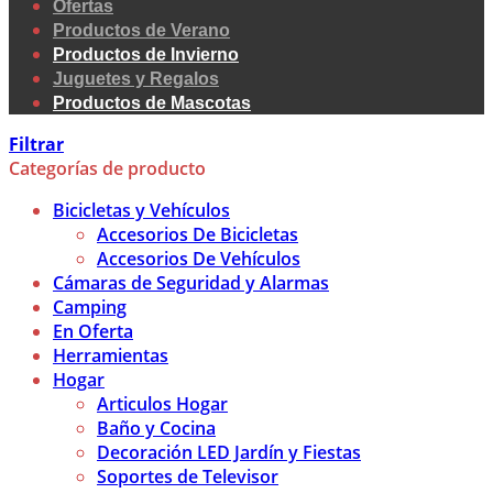
Ofertas
Productos de Verano
Productos de Invierno
Juguetes y Regalos
Productos de Mascotas
Filtrar
Categorías de producto
Bicicletas y Vehículos
Accesorios De Bicicletas
Accesorios De Vehículos
Cámaras de Seguridad y Alarmas
Camping
En Oferta
Herramientas
Hogar
Articulos Hogar
Baño y Cocina
Decoración LED Jardín y Fiestas
Soportes de Televisor