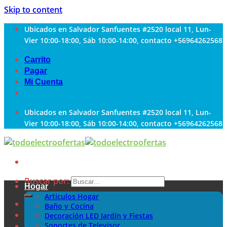
Skip to content
Ubicados en Salvador Sanfuentes #2520 local 11, Lun-
Vier 10:00-18:00, Sáb 10:00-14:00, contacto +56964262568
Carrito
Pagar
Mi Cuenta
Ubicados en Salvador Sanfuentes #2520 local 11, Lun-
Vier 10:00-18:00, Sáb 10:00-14:00, contacto +56964262568
Buscar por:
Hogar
Articulos Hogar
Baño y Cocina
Decoración LED Jardín y Fiestas
Soportes de Televisor