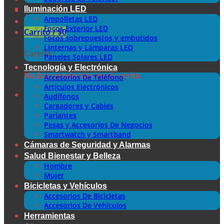
Iluminación LED
Ampolletas LED
Focos Exterior LED
Carrito /
$
0
Focos sobrepuestos y embutidos
Linternas y Lámparas LED
Carrito
Paneles Solares LED
Tecnología y Electrónica
No hay productos en el carrito.
Accesorios De Teléfono
Artículos Electrónicos
Audífonos
Cargadores y Cables
Parlantes
Pesas y Accesorios De Negocios
Smartwatch y Smartband
Cámaras de Seguridad y Alarmas
Salud Bienestar y Belleza
Hombre
Mujer
Bicicletas y Vehículos
Accesorios De Bicicletas
Accesorios De Vehículos
Herramientas