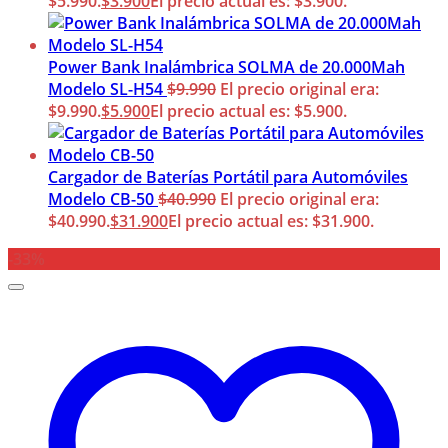
$5.990.
$
3.900
El precio actual es: $3.900.
Power Bank Inalámbrica SOLMA de 20.000Mah
Modelo SL-H54
$
9.990
El precio original era:
$9.990.
$
5.900
El precio actual es: $5.900.
Cargador de Baterías Portátil para Automóviles
Modelo CB-50
$
40.990
El precio original era:
$40.990.
$
31.900
El precio actual es: $31.900.
-33%