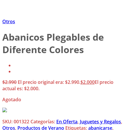
Otros
Abanicos Plegables de
Diferente Colores
$
2.990
El precio original era: $2.990.
$
2.000
El precio
actual es: $2.000.
Agotado
SKU:
001322
Categorías:
En Oferta
,
Juguetes y Regalos
,
Otros
,
Productos de Verano
Etiquetas:
abanicarse
,