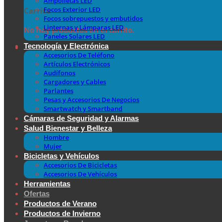
Ampolletas LED
Focos Exterior LED
Carrito
Focos sobrepuestos y embutidos
Linternas y Lámparas LED
No hay productos en el carrito.
Paneles Solares LED
Tecnología y Electrónica
Accesorios De Teléfono
Artículos Electrónicos
Audífonos
Cargadores y Cables
Parlantes
Pesas y Accesorios De Negocios
Smartwatch y Smartband
Cámaras de Seguridad y Alarmas
Salud Bienestar y Belleza
Hombre
Mujer
Bicicletas y Vehículos
Accesorios De Bicicletas
Accesorios De Vehículos
Herramientas
Ofertas
Productos de Verano
Productos de Invierno