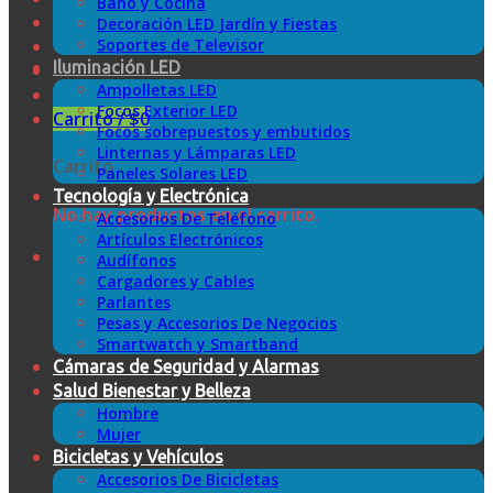
Baño y Cocina
Decoración LED Jardín y Fiestas
Soportes de Televisor
Iluminación LED
Ampolletas LED
Focos Exterior LED
Carrito /
$
0
Focos sobrepuestos y embutidos
Linternas y Lámparas LED
Carrito
Paneles Solares LED
Tecnología y Electrónica
No hay productos en el carrito.
Accesorios De Teléfono
Artículos Electrónicos
Audífonos
Cargadores y Cables
Parlantes
Pesas y Accesorios De Negocios
Smartwatch y Smartband
Cámaras de Seguridad y Alarmas
Salud Bienestar y Belleza
Hombre
Mujer
Bicicletas y Vehículos
Accesorios De Bicicletas