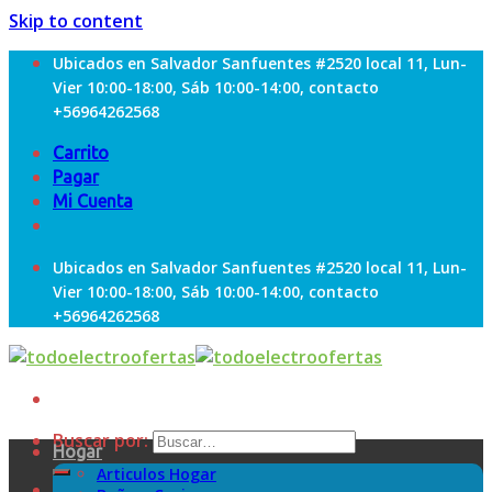
Skip to content
Ubicados en Salvador Sanfuentes #2520 local 11, Lun-
Vier 10:00-18:00, Sáb 10:00-14:00, contacto
+56964262568
Carrito
Pagar
Mi Cuenta
Ubicados en Salvador Sanfuentes #2520 local 11, Lun-
Vier 10:00-18:00, Sáb 10:00-14:00, contacto
+56964262568
Buscar por:
Hogar
Articulos Hogar