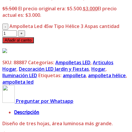
$
5.500
El precio original era: $5.500.
$
3.000
El precio
actual es: $3.000.
Ampolleta Led 45w Tipo Hélice 3 Aspas cantidad
Añadir al carrito
SKU:
88887
Categorías:
Ampolletas LED
,
Articulos
Hogar
,
Decoración LED Jardín y Fiestas
,
Hogar
,
Iluminación LED
Etiquetas:
ampolleta
,
ampolleta hélice
,
ampolleta led
Preguntar por Whatsapp
Descripción
Diseño de tres hojas, área luminosa más grande.