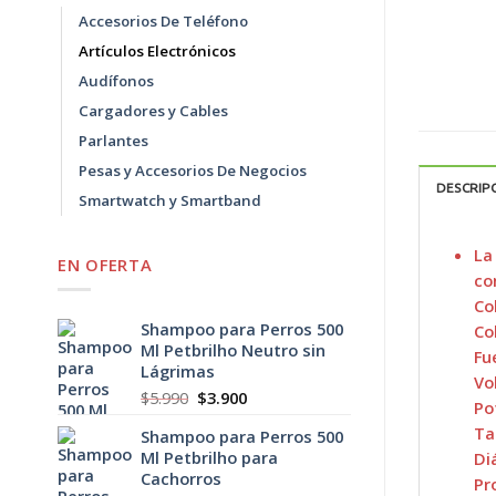
Accesorios De Teléfono
Artículos Electrónicos
Audífonos
Cargadores y Cables
Parlantes
Pesas y Accesorios De Negocios
DESCRIP
Smartwatch y Smartband
La
EN OFERTA
co
Co
Shampoo para Perros 500
Co
Ml Petbrilho Neutro sin
Fu
Lágrimas
Vo
El
El
$
5.990
$
3.900
Po
precio
precio
Ta
Shampoo para Perros 500
original
actual
Ml Petbrilho para
Di
era:
es:
Cachorros
$5.990.
$3.900.
Pr