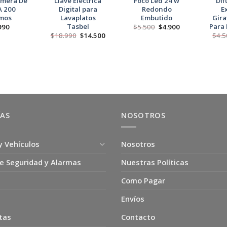
amera De
Llave Eléctrica
Foco Led 24 w
Dif
A 200
Digital para
Redondo
E
mos
Lavaplatos
Embutido
Gira
Tasbel
Para 
El
El
990
$
5.500
$
4.900
precio
precio
El
El
$
18.990
$
14.500
$
4.5
original
actual
precio
precio
era:
es:
original
actual
$5.500.
$4.900.
era:
es:
$18.990.
$14.500.
ÍAS
NOSOTROS
y Vehículos
Nosotros
e Seguridad y Alarmas
Nuestras Políticas
Como Pagar
Envíos
tas
Contacto