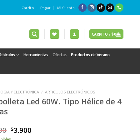
Carrito
Pagar
Mi Cuenta
CARRITO /
$
0
Vehículos
Herramientas
Ofertas
Productos de Verano
OGÍA Y ELECTRÓNICA
/
ARTÍCULOS ELECTRÓNICOS
olleta Led 60W. Tipo Hélice de 4
as
90
$
3.900
onibles