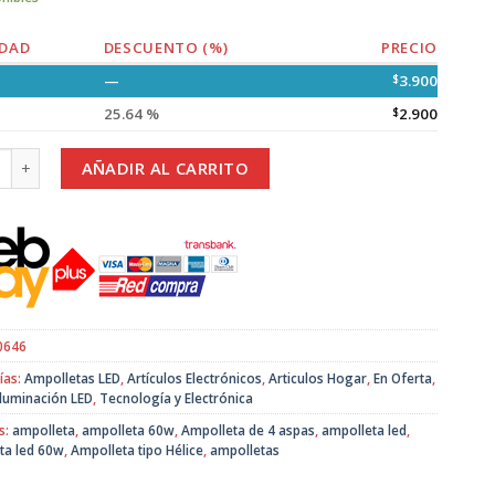
DAD
DESCUENTO (%)
PRECIO
—
$
3.900
25.64 %
$
2.900
eta Led 60W. Tipo Hélice de 4 Aspas cantidad
AÑADIR AL CARRITO
0646
ías:
Ampolletas LED
,
Artículos Electrónicos
,
Articulos Hogar
,
En Oferta
,
Iluminación LED
,
Tecnología y Electrónica
s:
ampolleta
,
ampolleta 60w
,
Ampolleta de 4 aspas
,
ampolleta led
,
ta led 60w
,
Ampolleta tipo Hélice
,
ampolletas