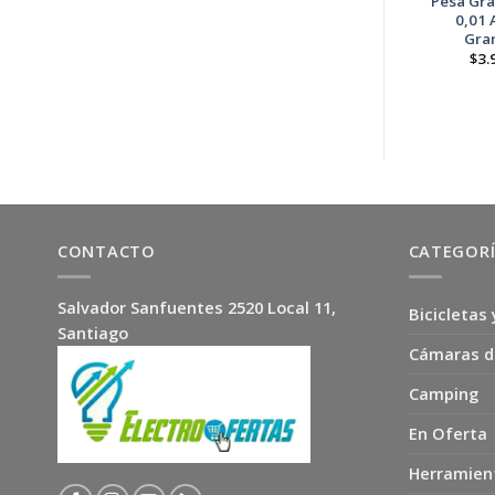
Masajeador
Pesa Gr
Terapéutico
0,01 
Gra
El
El
$
19.900
$
14.900
precio
precio
$
3.
original
actual
era:
es:
$19.900.
$14.900.
CONTACTO
CATEGOR
Salvador Sanfuentes 2520 Local 11,
Bicicletas 
Santiago
Cámaras d
Camping
En Oferta
Herramien