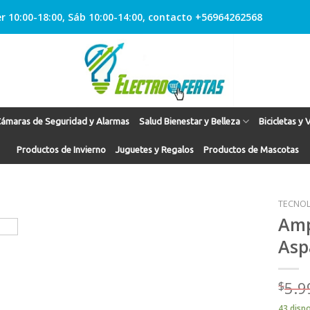
r 10:00-18:00, Sáb 10:00-14:00, contacto +56964262568
ámaras de Seguridad y Alarmas
Salud Bienestar y Belleza
Bicicletas y 
Productos de Invierno
Juguetes y Regalos
Productos de Mascotas
TECNOL
Amp
Asp
Agregar
a
Favoritos
$
5.9
43 disp