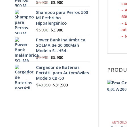
El
El
$
5.900
$
3.900
co
precio
precio
– 
Shampoo para Perros 500
original
actual
6
Ml Petbrilho
era:
es:
– 
Hipoalergénico
$5.900.
$3.900.
ad
El
El
$
5.990
$
3.900
precio
precio
– 
Power Bank Inalámbrica
original
actual
SOLMA de 20.000Mah
era:
es:
Modelo SL-H54
$5.990.
$3.900.
El
El
$
9.990
$
5.900
precio
precio
Cargador de Baterías
original
actual
PRODU
Portátil para Automóviles
era:
es:
Modelo CB-50
$9.990.
$5.900.
El
El
$
40.990
$
31.900
precio
precio
-25%
original
actual
era:
es:
Agregar
$40.990.
$31.900.
a
Favoritos
+
+
ARTÍCULOS ELECTRÓNICOS
ARTICUL