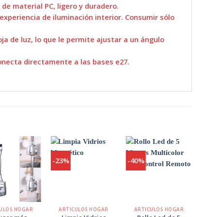
de material PC, ligero y duradero.
experiencia de iluminación interior. Consumir sólo
ja de luz, lo que le permite ajustar a un ángulo
conecta directamente a las bases e27.
-23%
-40%
-25
Agregar
Agregar
Agregar
a
a
a
Favoritos
Favoritos
Favoritos
+
+
+
ULOS HOGAR
ARTICULOS HOGAR
ARTICULOS HOGAR
AR