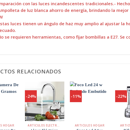
mparación con las luces incandescentes tradicionales.- Hecho 
Ampolleta de luz blanca ahorro de energía, brindando la mejor 
0W
Estas luces tienen un ángulo de haz muy amplio al ajustar la ho
ecuado.
No se requieren herramientas, como fijar bombillas a E27. Se 
CTOS RELACIONADOS
-24%
-11%
-22%
Agregar
Agregar
Agregar
a
a
a
Favoritos
Favoritos
Favoritos
+
+
+
OS HOGAR
ARTÍCULOS ELECTRÓNICOS
ARTICULOS HOGAR
ARTIC