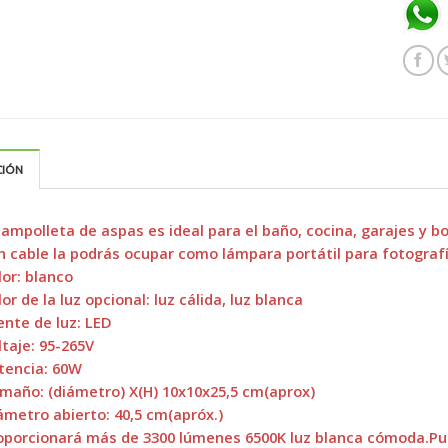
CIÓN
 ampolleta de aspas es ideal para el baño, cocina, garajes y b
n cable la podrás ocupar como lámpara portátil para fotografí
lor: blanco
lor de la luz opcional: luz cálida, luz blanca
ente de luz: LED
ltaje: 95-265V
tencia: 60W
maño: (diámetro) X(H) 10x10x25,5 cm(aprox)
ámetro abierto: 40,5 cm(apróx.)
oporcionará más de 3300 lúmenes 6500K luz blanca cómoda.Pu