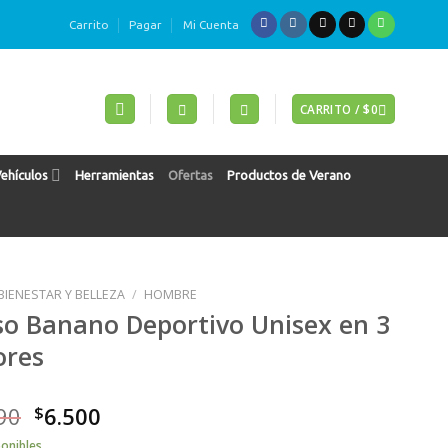
Carrito
Pagar
Mi Cuenta
CARRITO /
$
0
Vehículos
Herramientas
Ofertas
Productos de Verano
BIENESTAR Y BELLEZA
/
HOMBRE
so Banano Deportivo Unisex en 3
ores
90
$
6.500
ponibles