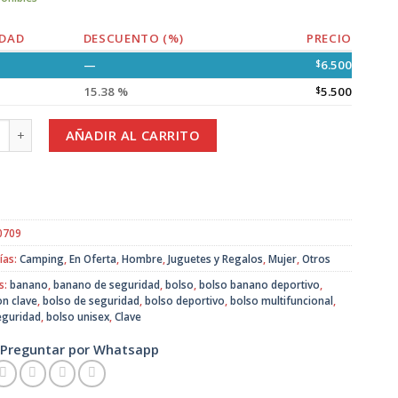
DAD
DESCUENTO (%)
PRECIO
—
$
6.500
15.38 %
$
5.500
Banano Deportivo Unisex en 3 Colores cantidad
AÑADIR AL CARRITO
0709
ías:
Camping
,
En Oferta
,
Hombre
,
Juguetes y Regalos
,
Mujer
,
Otros
s:
banano
,
banano de seguridad
,
bolso
,
bolso banano deportivo
,
on clave
,
bolso de seguridad
,
bolso deportivo
,
bolso multifuncional
,
eguridad
,
bolso unisex
,
Clave
Preguntar por Whatsapp