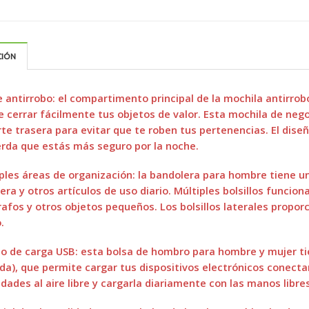
CIÓN
e antirrobo: el compartimento principal de la mochila antirro
 cerrar fácilmente tus objetos de valor. Esta mochila de nego
rte trasera para evitar que te roben tus pertenencias. El diseñ
rda que estás más seguro por la noche.
ples áreas de organización: la bandolera para hombre tiene un
era y otros artículos de uso diario. Múltiples bolsillos funcio
rafos y otros objetos pequeños. Los bolsillos laterales propor
.
o de carga USB: esta bolsa de hombro para hombre y mujer ti
ida), que permite cargar tus dispositivos electrónicos conect
idades al aire libre y cargarla diariamente con las manos libr