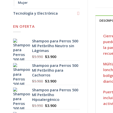
Mujer
Tecnología y Electrónica
DESCRIP
EN OFERTA
Cierr
Shampoo para Perros 500
puede
Ml Petbrilho Neutro sin
la pa
Lágrimas
recue
El
El
$
5.990
$
3.900
precio
precio
Múlti
Shampoo para Perros 500
original
actual
lonch
Ml Petbrilho para
era:
es:
Cachorros
bolíg
$5.990.
$3.900.
El
El
$
5.900
$
3.900
diario
precio
precio
Shampoo para Perros 500
original
actual
Puert
Ml Petbrilho
era:
es:
inclu
Hipoalergénico
$5.900.
$3.900.
activ
El
El
$
5.990
$
3.900
precio
precio