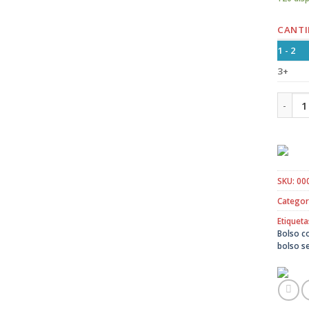
CANTI
1 - 2
3+
Bolso 
SKU:
00
Categor
Etiqueta
Bolso c
bolso s