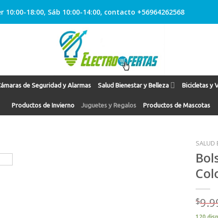
r 10:00-18:00, Sáb 10:00-14:00, contacto +56964262568
ámaras de Seguridad y Alarmas
Salud Bienestar y Belleza
Bicicletas y 
Productos de Invierno
Juguetes y Regalos
Productos de Mascotas
SALUD 
Bol
Col
Agregar
a
Favoritos
$
9.9
120 dis