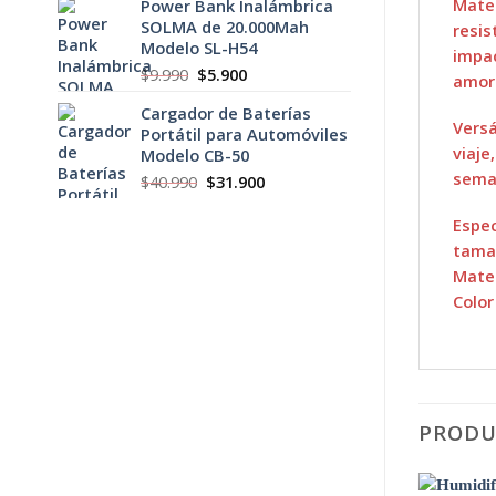
Mater
Power Bank Inalámbrica
original
actual
SOLMA de 20.000Mah
era:
es:
resis
Modelo SL-H54
$5.990.
$3.900.
impac
El
El
$
9.990
$
5.900
amort
precio
precio
Cargador de Baterías
original
actual
Versá
Portátil para Automóviles
era:
es:
viaje
Modelo CB-50
$9.990.
$5.900.
seman
El
El
$
40.990
$
31.900
precio
precio
original
actual
Espec
era:
es:
tamañ
$40.990.
$31.900.
Mater
Color
PRODU