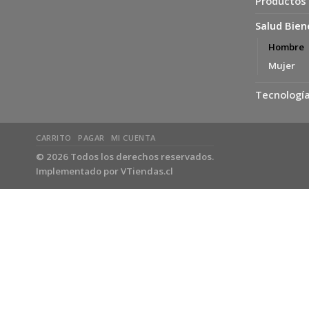
Productos
Salud Bien
Hombre
Mujer
Tecnología
CARRITO
PAGAR
MI CUENTA
© 2026 Todos los derechos reservados.
Implementado por
VTiendas.cl