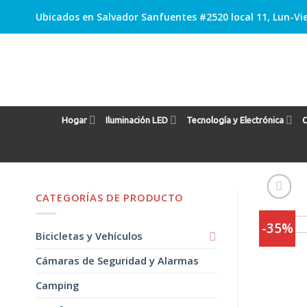
Skip
Ubicados en Salvador Sanfuentes #2520 local 11, Lun-Vie
to
content
Hogar
Iluminación LED
Tecnología y Electrónica
C
CATEGORÍAS DE PRODUCTO
-35%
Bicicletas y Vehículos
Cámaras de Seguridad y Alarmas
Camping