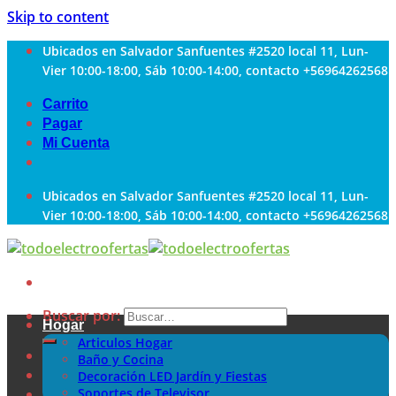
Skip to content
Ubicados en Salvador Sanfuentes #2520 local 11, Lun-
Vier 10:00-18:00, Sáb 10:00-14:00, contacto +56964262568
Carrito
Pagar
Mi Cuenta
Ubicados en Salvador Sanfuentes #2520 local 11, Lun-
Vier 10:00-18:00, Sáb 10:00-14:00, contacto +56964262568
Buscar por:
Hogar
Articulos Hogar
Baño y Cocina
Decoración LED Jardín y Fiestas
Soportes de Televisor