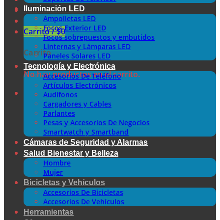
Iluminación LED
Ampolletas LED
Focos Exterior LED
Carrito /
$
0
Focos sobrepuestos y embutidos
Linternas y Lámparas LED
Carrito
Paneles Solares LED
Tecnología y Electrónica
No hay productos en el carrito.
Accesorios De Teléfono
Artículos Electrónicos
Audífonos
Cargadores y Cables
Parlantes
Pesas y Accesorios De Negocios
Smartwatch y Smartband
Cámaras de Seguridad y Alarmas
Salud Bienestar y Belleza
Hombre
Mujer
Bicicletas y Vehículos
Accesorios De Bicicletas
Accesorios De Vehículos
Herramientas