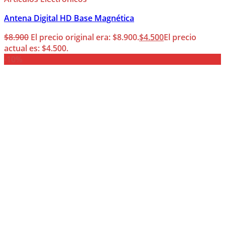
Antena Digital HD Base Magnética
$
8.900
El precio original era: $8.900.
$
4.500
El precio
actual es: $4.500.
-10%