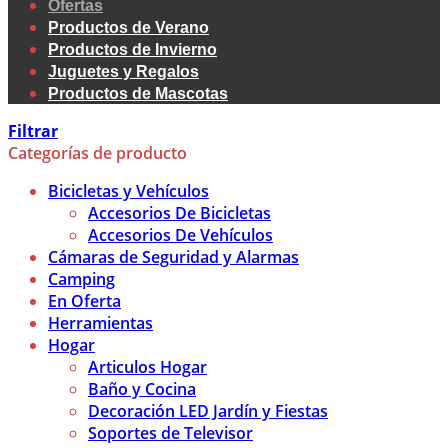
Ofertas
Productos de Verano
Productos de Invierno
Juguetes y Regalos
Productos de Mascotas
Filtrar
Categorías de producto
Bicicletas y Vehículos
Accesorios De Bicicletas
Accesorios De Vehículos
Cámaras de Seguridad y Alarmas
Camping
En Oferta
Herramientas
Hogar
Articulos Hogar
Baño y Cocina
Decoración LED Jardín y Fiestas
Soportes de Televisor