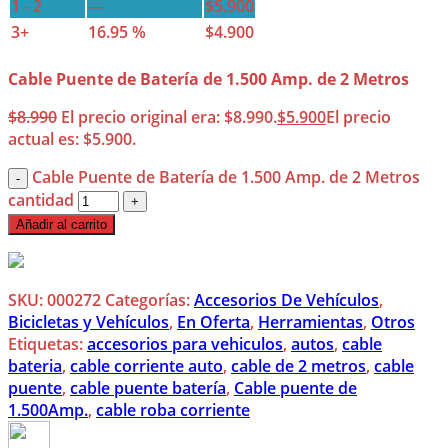
1 - 2
—
$
5.900
3+
16.95 %
$
4.900
Cable Puente de Batería de 1.500 Amp. de 2 Metros
$
8.990
El precio original era: $8.990.
$
5.900
El precio
actual es: $5.900.
Cable Puente de Batería de 1.500 Amp. de 2 Metros
cantidad
Añadir al carrito
SKU:
000272
Categorías:
Accesorios De Vehículos
,
Bicicletas y Vehículos
,
En Oferta
,
Herramientas
,
Otros
Etiquetas:
accesorios para vehiculos
,
autos
,
cable
bateria
,
cable corriente auto
,
cable de 2 metros
,
cable
puente
,
cable puente batería
,
Cable puente de
1.500Amp.
,
cable roba corriente