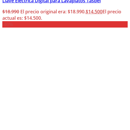
Llave Eléctrica Digital para Lavaplatos Tasbel
$
18.990
El precio original era: $18.990.
$
14.500
El precio
actual es: $14.500.
-40%