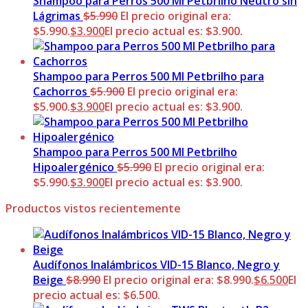
Shampoo para Perros 500 Ml Petbrilho Neutro sin
Lágrimas
$
5.990
El precio original era:
$5.990.
$
3.900
El precio actual es: $3.900.
Shampoo para Perros 500 Ml Petbrilho para
Cachorros
$
5.900
El precio original era:
$5.900.
$
3.900
El precio actual es: $3.900.
Shampoo para Perros 500 Ml Petbrilho
Hipoalergénico
$
5.990
El precio original era:
$5.990.
$
3.900
El precio actual es: $3.900.
Productos vistos recientemente
Audífonos Inalámbricos VID-15 Blanco, Negro y
Beige
$
8.990
El precio original era: $8.990.
$
6.500
El
precio actual es: $6.500.