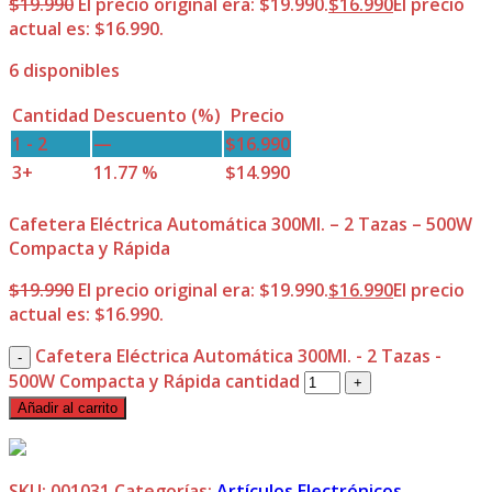
$
19.990
El precio original era: $19.990.
$
16.990
El precio
actual es: $16.990.
6 disponibles
Cantidad
Descuento (%)
Precio
1 - 2
—
$
16.990
3+
11.77 %
$
14.990
Cafetera Eléctrica Automática 300Ml. – 2 Tazas – 500W
Compacta y Rápida
$
19.990
El precio original era: $19.990.
$
16.990
El precio
actual es: $16.990.
Cafetera Eléctrica Automática 300Ml. - 2 Tazas -
500W Compacta y Rápida cantidad
Añadir al carrito
SKU:
001031
Categorías:
Artículos Electrónicos
,