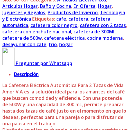
Articulos Hogar
,
Baño y Cocina
,
En Oferta
,
Hogar
,
Juguetes y Regalos
,
Productos de Invierno
,
Tecnología
y Electrónica
Etiquetas:
cafe
,
cafetera
,
cafetera
automática
,
cafetera color negro
,
cafetera con 2 tazas
,
cafetera con enchufe nacional
,
cafetera de 300Ml.
,
cafetera de 500w
,
cafetera eléctrica
,
cocina moderna
,
desayunar con cafe
,
frio
,
hogar
Preguntar por Whatsapp
Descripción
La Cafetera Eléctrica Automática Para 2 Tazas de Vida
Amor V.A es la solución ideal para los amantes del café
que buscan comodidad y eficiencia. Con una potencia
de 500W y una capacidad de 300 mL, permite preparar
hasta dos tazas de café justo en el momento en que lo
desees, perfectas para una pareja o para disfrutar de
una pausa en el trabajo.
Diseñada en plástico durable, esta cafetera combina un