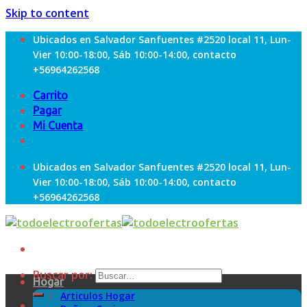
Skip to content
Ubicados en Salvador Sanfuentes #2520 local 11, Lun-
Vier 10:00-18:00, Sáb 10:00-14:00, contacto
+56964262568
Carrito
Pagar
Mi Cuenta
Ubicados en Salvador Sanfuentes #2520 local 11, Lun-
Vier 10:00-18:00, Sáb 10:00-14:00, contacto
+56964262568
Buscar por:
Hogar
Articulos Hogar