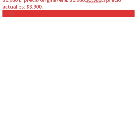
$
6.900
El precio original era: $6.900.
$
3.900
El precio
actual es: $3.900.
-24%