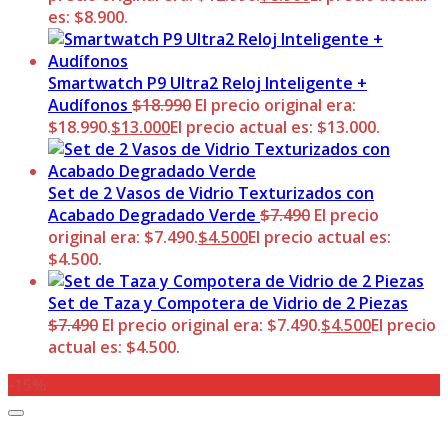
es: $8.900.
Smartwatch P9 Ultra2 Reloj Inteligente +
Audífonos
$
18.990
El precio original era:
$18.990.
$
13.000
El precio actual es: $13.000.
Set de 2 Vasos de Vidrio Texturizados con
Acabado Degradado Verde
$
7.490
El precio
original era: $7.490.
$
4.500
El precio actual es:
$4.500.
Set de Taza y Compotera de Vidrio de 2 Piezas
$
7.490
El precio original era: $7.490.
$
4.500
El precio
actual es: $4.500.
-15%