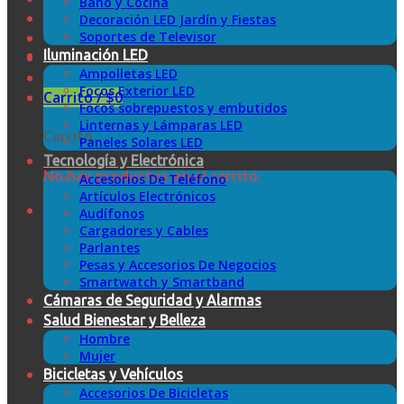
Baño y Cocina
Decoración LED Jardín y Fiestas
Soportes de Televisor
Iluminación LED
Ampolletas LED
Focos Exterior LED
Carrito /
$
0
Focos sobrepuestos y embutidos
Linternas y Lámparas LED
Carrito
Paneles Solares LED
Tecnología y Electrónica
No hay productos en el carrito.
Accesorios De Teléfono
Artículos Electrónicos
Audífonos
Cargadores y Cables
Parlantes
Pesas y Accesorios De Negocios
Smartwatch y Smartband
Cámaras de Seguridad y Alarmas
Salud Bienestar y Belleza
Hombre
Mujer
Bicicletas y Vehículos
Accesorios De Bicicletas