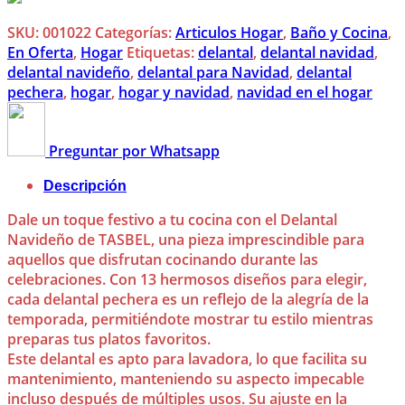
SKU:
001022
Categorías:
Articulos Hogar
,
Baño y Cocina
,
En Oferta
,
Hogar
Etiquetas:
delantal
,
delantal navidad
,
delantal navideño
,
delantal para Navidad
,
delantal
pechera
,
hogar
,
hogar y navidad
,
navidad en el hogar
Preguntar por Whatsapp
Descripción
Dale un toque festivo a tu cocina con el Delantal
Navideño de TASBEL, una pieza imprescindible para
aquellos que disfrutan cocinando durante las
celebraciones. Con 13 hermosos diseños para elegir,
cada delantal pechera es un reflejo de la alegría de la
temporada, permitiéndote mostrar tu estilo mientras
preparas tus platos favoritos.
Este delantal es apto para lavadora, lo que facilita su
mantenimiento, manteniendo su aspecto impecable
incluso después de múltiples usos. Su ajuste en la