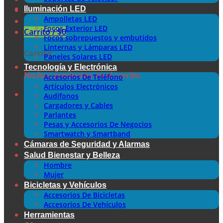
Iluminación LED
Ampolletas LED
Focos Exterior LED
Carrito /
$
0
Focos sobrepuestos y embutidos
Linternas y Lámparas LED
Carrito
Paneles Solares LED
Tecnología y Electrónica
No hay productos en el carrito.
Accesorios De Teléfono
Artículos Electrónicos
Audífonos
Cargadores y Cables
Parlantes
Pesas y Accesorios De Negocios
Smartwatch y Smartband
Cámaras de Seguridad y Alarmas
Salud Bienestar y Belleza
Hombre
Mujer
Bicicletas y Vehículos
Accesorios De Bicicletas
Accesorios De Vehículos
Herramientas