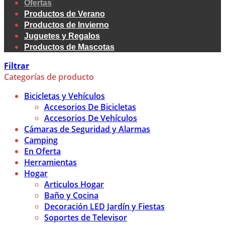
Ofertas
Productos de Verano
Productos de Invierno
Juguetes y Regalos
Productos de Mascotas
Filtrar
Categorías de producto
Bicicletas y Vehículos
Accesorios De Bicicletas
Accesorios De Vehículos
Cámaras de Seguridad y Alarmas
Camping
En Oferta
Herramientas
Hogar
Articulos Hogar
Baño y Cocina
Decoración LED Jardín y Fiestas
Soportes de Televisor