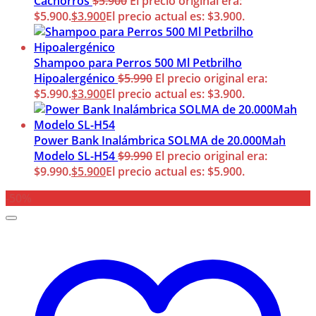
Cachorros
$
5.900
El precio original era:
$5.900.
$
3.900
El precio actual es: $3.900.
Shampoo para Perros 500 Ml Petbrilho
Hipoalergénico
$
5.990
El precio original era:
$5.990.
$
3.900
El precio actual es: $3.900.
Power Bank Inalámbrica SOLMA de 20.000Mah
Modelo SL-H54
$
9.990
El precio original era:
$9.990.
$
5.900
El precio actual es: $5.900.
-50%