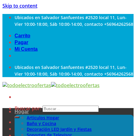
Skip to content
Ubicados en Salvador Sanfuentes #2520 local 11, Lun-
Vier 10:00-18:00, Sáb 10:00-14:00, contacto +56964262568
Carrito
Pagar
Mi Cuenta
Ubicados en Salvador Sanfuentes #2520 local 11, Lun-
Vier 10:00-18:00, Sáb 10:00-14:00, contacto +56964262568
Buscar por:
Hogar
Articulos Hogar
Baño y Cocina
Decoración LED Jardín y Fiestas
Soportes de Televisor