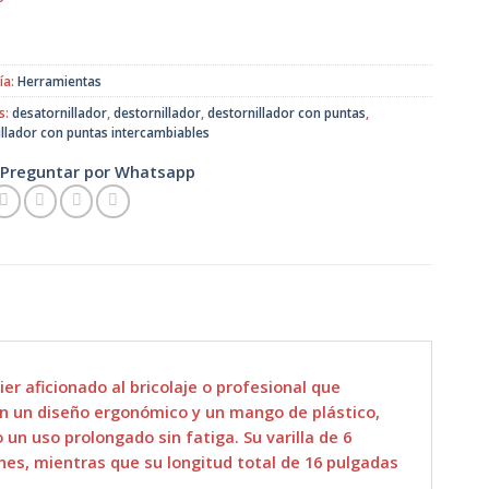
original
actual
era:
es:
$3.500.
$2.500.
ía:
Herramientas
s:
desatornillador
,
destornillador
,
destornillador con puntas
,
illador con puntas intercambiables
Preguntar por Whatsapp
er aficionado al bricolaje o profesional que
on un diseño ergonómico y un mango de plástico,
un uso prolongado sin fatiga. Su varilla de 6
es, mientras que su longitud total de 16 pulgadas