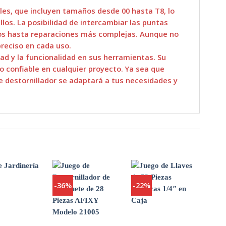
es, que incluyen tamaños desde 00 hasta T8, lo
los. La posibilidad de intercambiar las puntas
los hasta reparaciones más complejas. Aunque no
reciso en cada uso.
dad y la funcionalidad en sus herramientas. Su
o confiable en cualquier proyecto. Ya sea que
e destornillador se adaptará a tus necesidades y
-36%
-22%
-34
Agregar
Agregar
Agregar
a
a
a
Favoritos
Favoritos
Favoritos
+
+
+