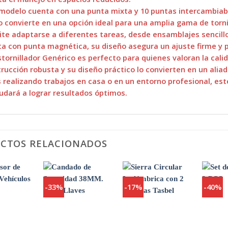
modelo cuenta con una punta mixta y 10 puntas intercambiabl
o convierte en una opción ideal para una amplia gama de tornil
te adaptarse a diferentes tareas, desde ensamblajes sencil
a con punta magnética, su diseño asegura un ajuste firme y p
stornillador Genérico es perfecto para quienes valoran la cali
rucción robusta y su diseño práctico lo convierten en un aliad
 realizando trabajos en casa o en un entorno profesional, est
udará a lograr resultados óptimos.
CTOS RELACIONADOS
-33%
-17%
-40%
Agregar
Agregar
Agregar
a
a
a
Favoritos
Favoritos
Favoritos
+
+
+