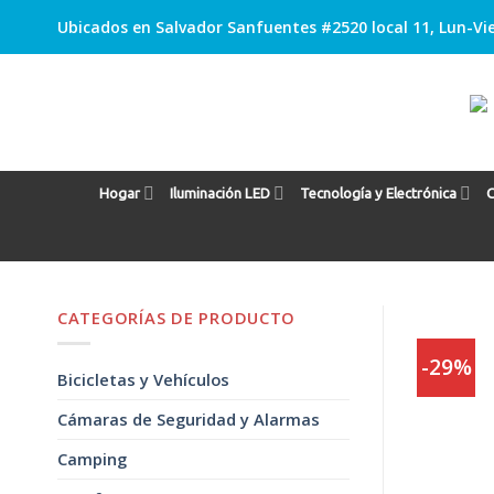
Skip
Ubicados en Salvador Sanfuentes #2520 local 11, Lun-Vie
to
content
Hogar
Iluminación LED
Tecnología y Electrónica
C
CATEGORÍAS DE PRODUCTO
-29%
Bicicletas y Vehículos
Cámaras de Seguridad y Alarmas
Camping