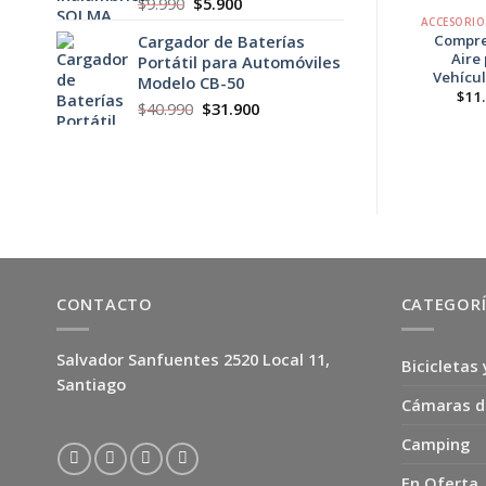
El
El
$
9.990
$
5.900
precio
precio
Cargador de Baterías
Compre
original
actual
Aire
Portátil para Automóviles
era:
es:
Vehícul
Modelo CB-50
$9.990.
$5.900.
$
11
El
El
$
40.990
$
31.900
precio
precio
original
actual
era:
es:
$40.990.
$31.900.
CONTACTO
CATEGOR
Salvador Sanfuentes 2520 Local 11,
Bicicletas 
Santiago
Cámaras d
Camping
En Oferta