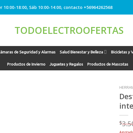
r 10:00-18:00, Sáb 10:00-14:00, contacto +56964262568
ámaras de Seguridad y Alarmas
Salud Bienestar y Belleza
Bicicletas y 
Productos de Invierno
Juguetes y Regalos
Productos de Mascotas
HERRA
Des
int
Agregar
a
Favoritos
$
3.5
Agotad