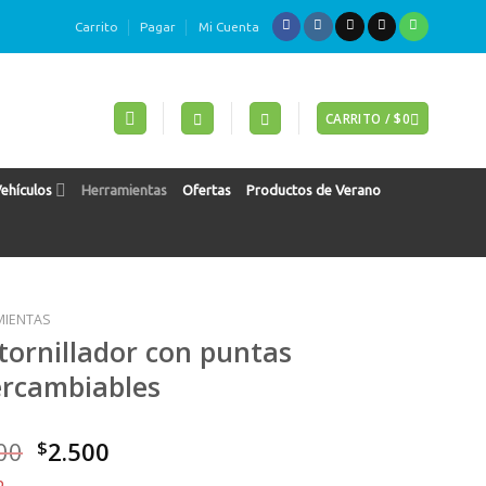
Carrito
Pagar
Mi Cuenta
CARRITO /
$
0
Vehículos
Herramientas
Ofertas
Productos de Verano
MIENTAS
tornillador con puntas
ercambiables
El
El
00
$
2.500
precio
precio
o