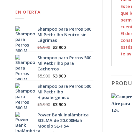
Este 
EN OFERTA
que l
permi
cuent
Shampoo para Perros 500
El de
Ml Petbrilho Neutro sin
const
Lágrimas
estés
El
El
$
5.990
$
3.900
precio
precio
te ay
Shampoo para Perros 500
original
actual
Ml Petbrilho para
era:
es:
Cachorros
$5.990.
$3.900.
El
El
$
5.900
$
3.900
precio
precio
PRODU
Shampoo para Perros 500
original
actual
Ml Petbrilho
era:
es:
Hipoalergénico
$5.900.
$3.900.
El
El
$
5.990
$
3.900
precio
precio
Power Bank Inalámbrica
original
actual
SOLMA de 20.000Mah
era:
es:
Modelo SL-H54
$5.990.
$3.900.
+