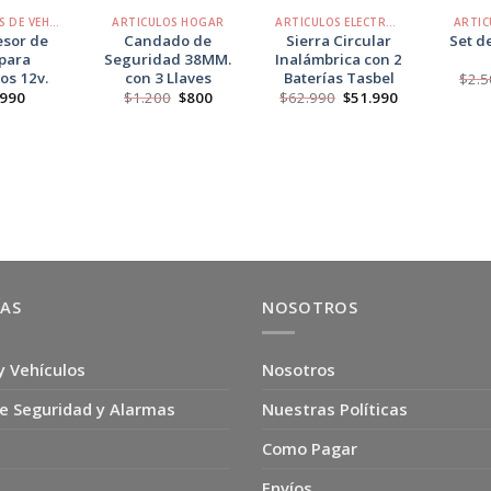
ACCESORIOS DE VEHÍCULOS
ARTICULOS HOGAR
ARTÍCULOS ELECTRÓNICOS
ARTIC
sor de
Candado de
Sierra Circular
Set d
 para
Seguridad 38MM.
Inalámbrica con 2
os 12v.
con 3 Llaves
Baterías Tasbel
$
2.5
El
El
El
El
.990
$
1.200
$
800
$
62.990
$
51.990
precio
precio
precio
precio
original
actual
original
actual
era:
es:
era:
es:
$1.200.
$800.
$62.990.
$51.990.
ÍAS
NOSOTROS
y Vehículos
Nosotros
e Seguridad y Alarmas
Nuestras Políticas
Como Pagar
Envíos