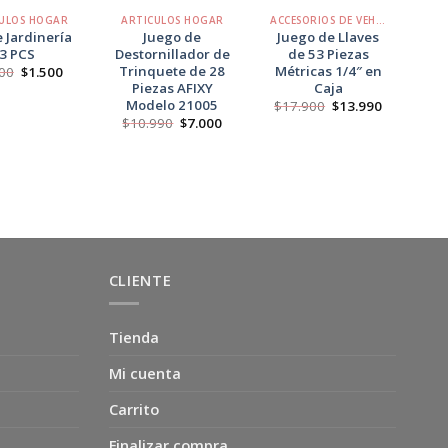
ULOS HOGAR
ARTICULOS HOGAR
ACCESORIOS DE VEHÍCULOS
e Jardinería
Juego de
Juego de Llaves
Ca
3 PCS
Destornillador de
de 53 Piezas
Ba
Trinquete de 28
Métricas 1/4″ en
Am
El
El
00
$
1.500
precio
precio
Piezas AFIXY
Caja
$
original
actual
Modelo 21005
El
El
$
17.900
$
13.990
era:
es:
precio
precio
El
El
$2.500.
$1.500.
$
10.990
$
7.000
original
actual
precio
precio
era:
es:
original
actual
$17.900.
$13.990.
era:
es:
$10.990.
$7.000.
CLIENTE
Tienda
Mi cuenta
Carrito
Finalizar compra