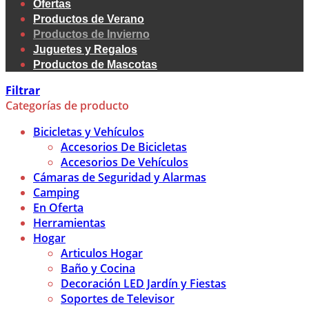
Ofertas
Productos de Verano
Productos de Invierno
Juguetes y Regalos
Productos de Mascotas
Filtrar
Categorías de producto
Bicicletas y Vehículos
Accesorios De Bicicletas
Accesorios De Vehículos
Cámaras de Seguridad y Alarmas
Camping
En Oferta
Herramientas
Hogar
Articulos Hogar
Baño y Cocina
Decoración LED Jardín y Fiestas
Soportes de Televisor