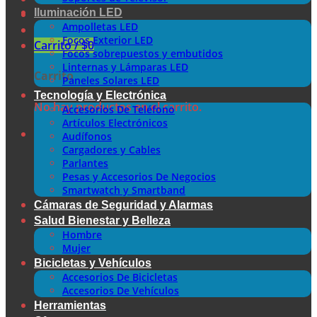
Iluminación LED
Ampolletas LED
Focos Exterior LED
Carrito /
$
0
Focos sobrepuestos y embutidos
Linternas y Lámparas LED
Carrito
Paneles Solares LED
Tecnología y Electrónica
No hay productos en el carrito.
Accesorios De Teléfono
Artículos Electrónicos
Audífonos
Cargadores y Cables
Parlantes
Pesas y Accesorios De Negocios
Smartwatch y Smartband
Cámaras de Seguridad y Alarmas
Salud Bienestar y Belleza
Hombre
Mujer
Bicicletas y Vehículos
Accesorios De Bicicletas
Accesorios De Vehículos
Herramientas