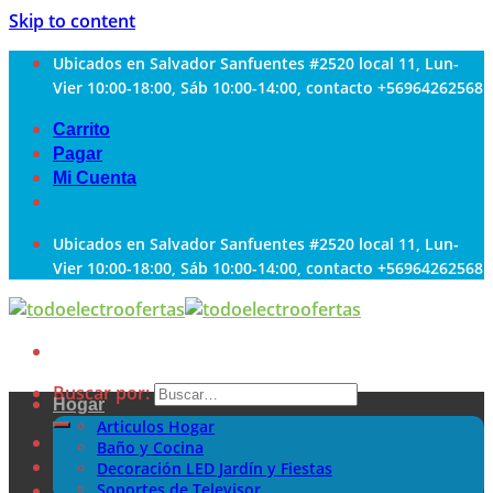
Skip to content
Ubicados en Salvador Sanfuentes #2520 local 11, Lun-
Vier 10:00-18:00, Sáb 10:00-14:00, contacto +56964262568
Carrito
Pagar
Mi Cuenta
Ubicados en Salvador Sanfuentes #2520 local 11, Lun-
Vier 10:00-18:00, Sáb 10:00-14:00, contacto +56964262568
Buscar por:
Hogar
Articulos Hogar
Baño y Cocina
Decoración LED Jardín y Fiestas
Soportes de Televisor