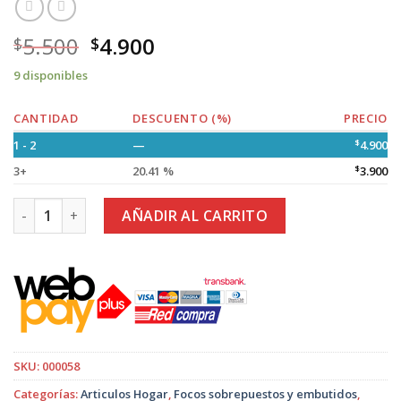
5.500
4.900
$
$
9 disponibles
CANTIDAD
DESCUENTO (%)
PRECIO
1 - 2
—
$
4.900
3+
20.41 %
$
3.900
Foco Led 24 w Redondo Embutido cantidad
AÑADIR AL CARRITO
SKU:
000058
Categorías:
Articulos Hogar
,
Focos sobrepuestos y embutidos
,