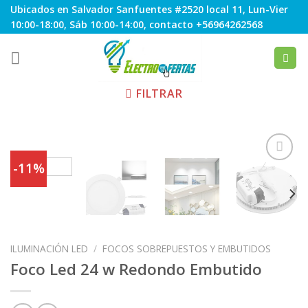
Skip
Ubicados en Salvador Sanfuentes #2520 local 11, Lun-Vier
to
10:00-18:00, Sáb 10:00-14:00, contacto +56964262568
content
FILTRAR
-11%
Agregar
a
Favoritos
ILUMINACIÓN LED
/
FOCOS SOBREPUESTOS Y EMBUTIDOS
Foco Led 24 w Redondo Embutido