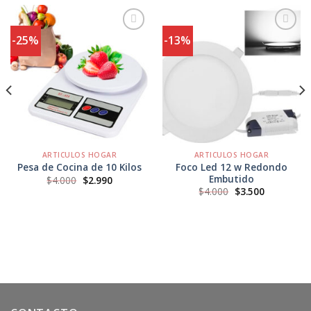
-25%
-13%
Agregar
Agregar
a
a
Favoritos
Favoritos
ARTICULOS HOGAR
ARTICULOS HOGAR
Foco Led 12 w Redondo
Pesa de Cocina de 10 Kilos
Embutido
El
El
$
4.000
$
2.990
precio
precio
El
El
$
4.000
$
3.500
original
actual
precio
precio
era:
es:
original
actual
.
$4.000.
$2.990.
era:
es:
$4.000.
$3.500.