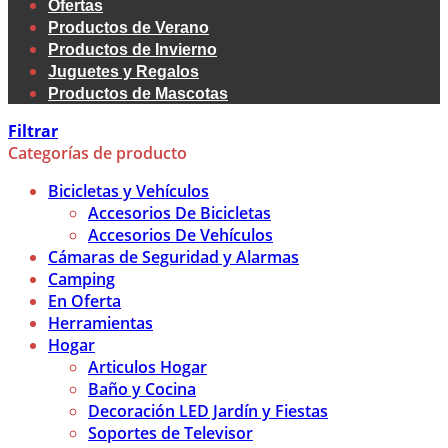
Ofertas
Productos de Verano
Productos de Invierno
Juguetes y Regalos
Productos de Mascotas
Filtrar
Categorías de producto
Bicicletas y Vehículos
Accesorios De Bicicletas
Accesorios De Vehículos
Cámaras de Seguridad y Alarmas
Camping
En Oferta
Herramientas
Hogar
Articulos Hogar
Baño y Cocina
Decoración LED Jardín y Fiestas
Soportes de Televisor