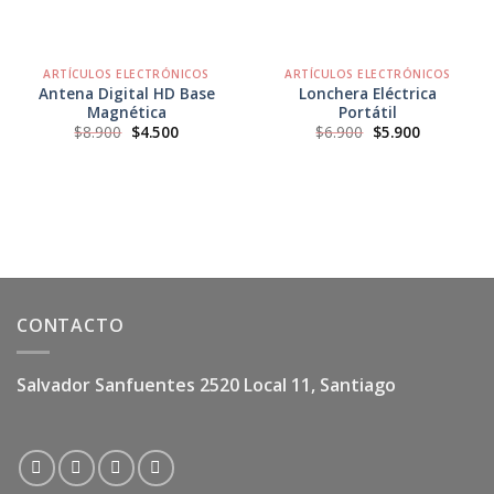
ARTÍCULOS ELECTRÓNICOS
ARTÍCULOS ELECTRÓNICOS
Antena Digital HD Base
Lonchera Eléctrica
Magnética
Portátil
El
El
El
El
$
8.900
$
4.500
$
6.900
$
5.900
precio
precio
precio
precio
original
actual
original
actual
era:
es:
era:
es:
$8.900.
$4.500.
$6.900.
$5.900.
CONTACTO
Salvador Sanfuentes 2520 Local 11, Santiago