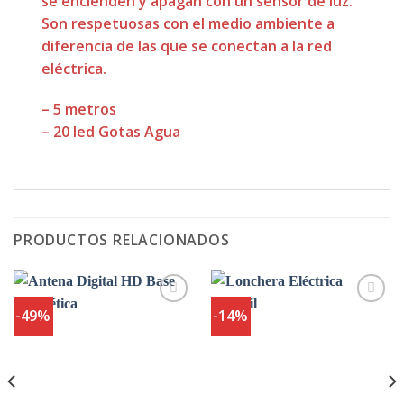
se encienden y apagan con un sensor de luz.
Son respetuosas con el medio ambiente a
diferencia de las que se conectan a la red
eléctrica.
– 5 metros
– 20 led Gotas Agua
PRODUCTOS RELACIONADOS
-49%
-14%
Agregar
Agregar
a
a
Favoritos
Favoritos