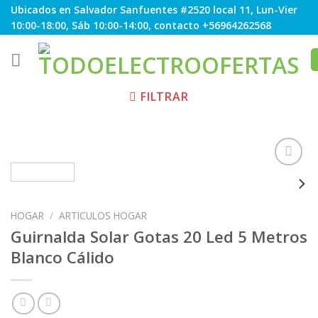
Skip
Ubicados en Salvador Sanfuentes #2520 local 11, Lun-Vier
to
10:00-18:00, Sáb 10:00-14:00, contacto +56964262568
content
FILTRAR
Agregar
HOGAR
/
ARTICULOS HOGAR
a
Favoritos
Guirnalda Solar Gotas 20 Led 5 Metros
Blanco Cálido